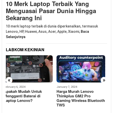
10 Merk Laptop Terbaik Yang
Menguasai Pasar Dunia Hingga
Sekarang Ini
10 merk laptop terbaik di dunia diperkenalkan, termasuk
Lenovo, HP, Huawei, Asus, Acer, Apple, Xiaomi,
Baca
Selanjutnya
LABKOM KEKINIAN
«
»
January 7, 2024
January 3, 2024
S
Harga Murah Lenovo
Lenovo Thinkplus XT62
1
Thinkplus GM2 Pro
Headset Bluetooth Harga
Gaming Wireless Bluetooth
Murah Rp119.000
K
TWS
H