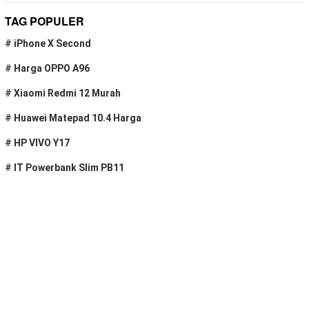
TAG POPULER
#
iPhone X Second
#
Harga OPPO A96
#
Xiaomi Redmi 12 Murah
#
Huawei Matepad 10.4 Harga
#
HP VIVO Y17
#
IT Powerbank Slim PB11