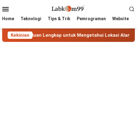
Skip
Mobile
to
Menu
content
Home
Teknologi
Tips & Trik
Pemrograman
Website
 IP: Panduan Lengkap untuk Mengetahui Lokasi Alamat IP
Kekinian