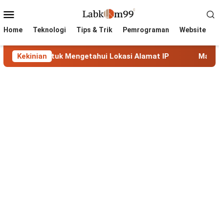
Skip
Mobile
to
Menu
content
Home
Teknologi
Tips & Trik
Pemrograman
Website
k Mengetahui Lokasi Alamat IP
Kekinian
MaxMind GeoLite: Datab