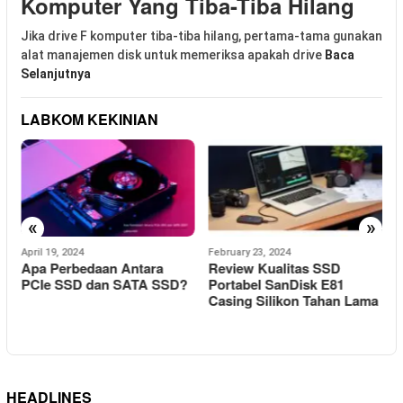
Komputer Yang Tiba-Tiba Hilang
Jika drive F komputer tiba-tiba hilang, pertama-tama gunakan
alat manajemen disk untuk memeriksa apakah drive
Baca
Selanjutnya
LABKOM KEKINIAN
«
»
April 19, 2024
February 23, 2024
F
Apa Perbedaan Antara
Review Kualitas SSD
C
PCIe SSD dan SATA SSD?
Portabel SanDisk E81
T
Casing Silikon Tahan Lama
HEADLINES