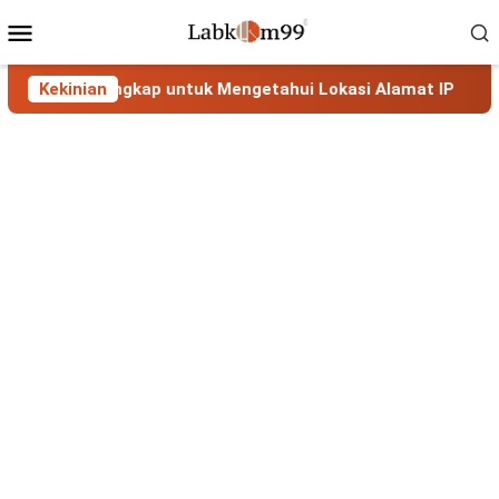
Skip
Mobile
to
Menu
content
uan Lengkap untuk Mengetahui Lokasi Alamat IP
Kekinian
MaxMi