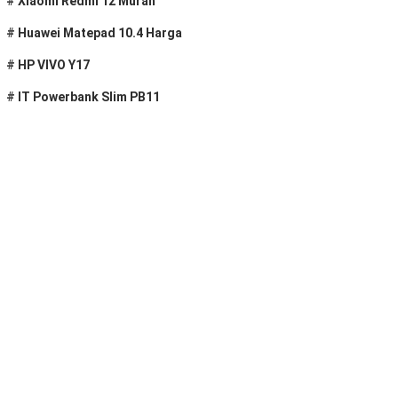
#
Xiaomi Redmi 12 Murah
#
Huawei Matepad 10.4 Harga
#
HP VIVO Y17
#
IT Powerbank Slim PB11