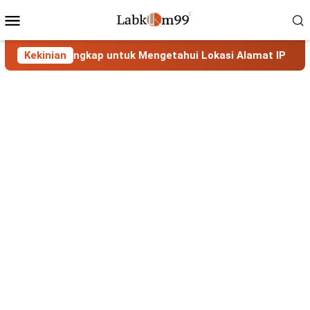
Skip
Mobile
to
Menu
content
uan Lengkap untuk Mengetahui Lokasi Alamat IP
Kekinian
MaxMin