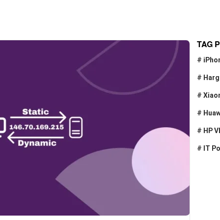
TAG 
#
iPho
#
Harg
#
Xiao
#
Huaw
#
HP V
#
IT P