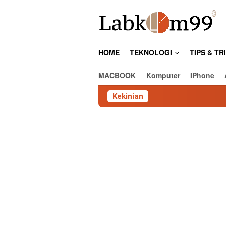
Skip
to
content
HOME
TEKNOLOGI
TIPS & TR
MACBOOK
Komputer
IPhone
Kekinian