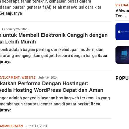
 beberapa tahun terakhir, kemajuan pesat dalam
VIRTUAL
dasan buatan generatif (AI) telah merevolusi cara kita
VMware
Selanjutnya
Ter…
labkom99
February 26, 2025
 untuk Membeli Elektronik Canggih dengan
ga Lebih Murah
ronik adalah bagian penting dari kehidupan modern, dan
 orang menginginkan gadget terbaru dengan harga
Baca
jutnya
POPU
Wanglu
EVELOPMENT
,
WEBSITE
July 16, 2024
katkan Performa Dengan Hostinger:
Piao
yedia Hosting WordPress Cepat dan Aman
nger adalah penyedia layanan hosting web terkemuka yang
 membangun reputasi cemerlang di pasar berkat
Baca
jutnya
labkom99
DASAN BUATAN
June 14, 2024