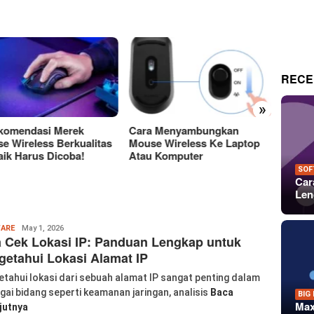
RECE
»
a Menyambungkan
Perbedaan Antara Layar
15 Tem
e Wireless Ke Laptop
OLED Dan LCD Mana Yang
Keren
 Komputer
Lebih Baik?
Untuk 
Dan P
SOF
Car
Len
labkom99
ARE
May 1, 2026
 Cek Lokasi IP: Panduan Lengkap untuk
etahui Lokasi Alamat IP
tahui lokasi dari sebuah alamat IP sangat penting dalam
gai bidang seperti keamanan jaringan, analisis
Baca
BIG
Max
jutnya