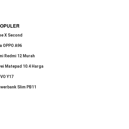
POPULER
ne X Second
a OPPO A96
mi Redmi 12 Murah
ei Matepad 10.4 Harga
IVO Y17
owerbank Slim PB11