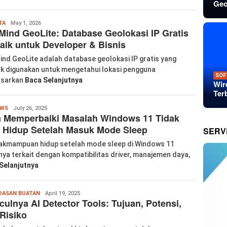
Geo
labkom99
TA
May 1, 2026
ind GeoLite: Database Geolokasi IP Gratis
aik untuk Developer & Bisnis
nd GeoLite adalah database geolokasi IP gratis yang
k digunakan untuk mengetahui lokasi pengguna
SOF
asarkan
Baca Selanjutnya
Wir
Ter
labkom99
OWS
July 26, 2025
a Memperbaiki Masalah Windows 11 Tidak
 Hidup Setelah Masuk Mode Sleep
SERV
akmampuan hidup setelah mode sleep di Windows 11
nya terkait dengan kompatibilitas driver, manajemen daya,
Selanjutnya
labkom99
DASAN BUATAN
April 19, 2025
ulnya AI Detector Tools: Tujuan, Potensi,
Risiko