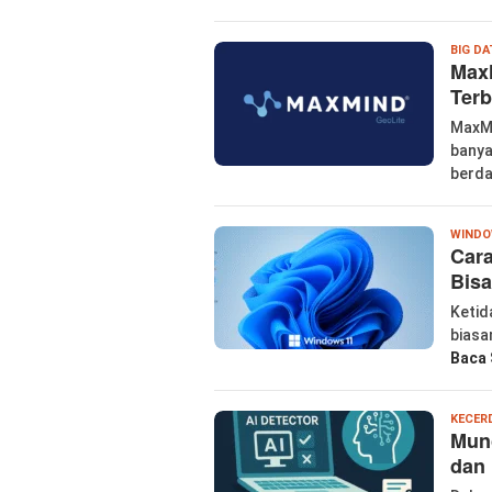
BIG DA
MaxM
Terb
MaxMi
banya
berd
WIND
Car
Bisa
Ketid
biasa
Baca 
KECER
Munc
dan 