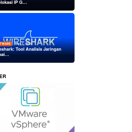
lokasi IP G…
TWARE
May 1, 2026
eshark: Tool Analisis Jaringan
bai…
ER