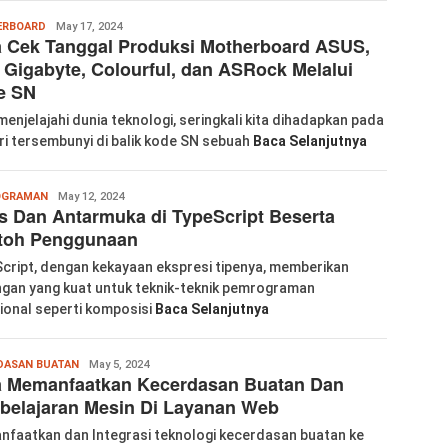
labkom99
ERBOARD
May 17, 2024
 Cek Tanggal Produksi Motherboard ASUS,
 Gigabyte, Colourful, dan ASRock Melalui
e SN
menjelajahi dunia teknologi, seringkali kita dihadapkan pada
ri tersembunyi di balik kode SN sebuah
Baca Selanjutnya
Wanglu
OGRAMAN
May 12, 2024
s Dan Antarmuka di TypeScript Beserta
Piao
toh Penggunaan
cript, dengan kekayaan ekspresi tipenya, memberikan
gan yang kuat untuk teknik-teknik pemrograman
ional seperti komposisi
Baca Selanjutnya
Wanglu
DASAN BUATAN
May 5, 2024
a Memanfaatkan Kecerdasan Buatan Dan
Piao
belajaran Mesin Di Layanan Web
faatkan dan Integrasi teknologi kecerdasan buatan ke