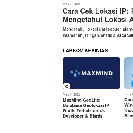
May 1, 2026
Cara Cek Lokasi IP:
Mengetahui Lokasi A
Mengetahui lokasi dari sebuah alama
keamanan jaringan, analisis
Baca Se
LABKOM KEKINIAN
«
July 26, 2025
April
May 1, 2026
Cara Memperbaiki Masalah
Mun
MaxMind GeoLite:
Windows 11 Tidak Bisa
Tool
Database Geolokasi IP
Hidup Setelah Masuk Mode
Ris
Gratis Terbaik untuk
Sleep
Developer & Bisnis