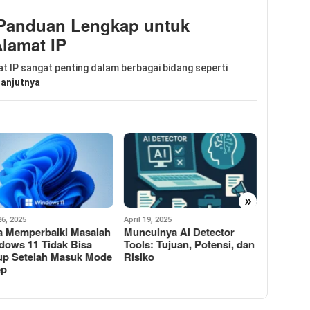
 Panduan Lengkap untuk
lamat IP
t IP sangat penting dalam berbagai bidang seperti
lanjutnya
»
 19, 2025
February 26, 2025
July 16, 20
culnya AI Detector
Hack untuk Membeli
Tingkatk
s: Tujuan, Potensi, dan
Elektronik Canggih dengan
Dengan 
iko
Harga Lebih Murah
Penyedia
WordPre
Aman