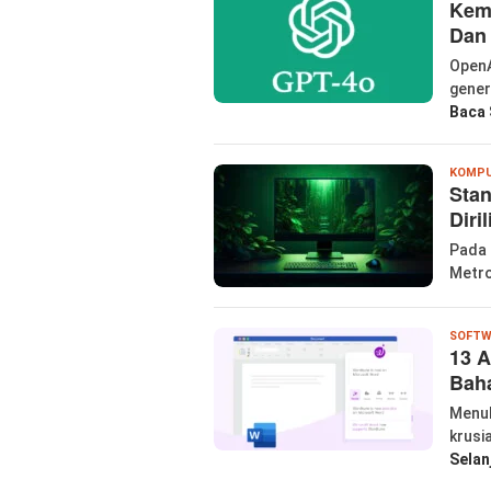
Kem
Dan
OpenA
gener
Baca 
KOMP
Sta
Diri
Pada 
Metro
SOFTW
13 A
Baha
Menul
krusi
Selan