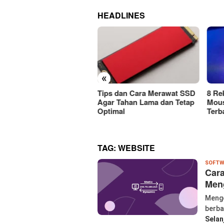
HEADLINES
«
ps dan Cara Merawat SSD
8 Rekomendasi Merek
Car
r Tahan Lama dan Tetap
Mouse Wireless Berkualitas
Mous
timal
Terbaik Harus Dicoba!
Atau
TAG:
WEBSITE
SOFTW
Cara
Meng
Menge
berba
Selan