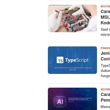
MOTH
Cara
MSI,
Kod
Saat 
miste
PEMR
Jeni
Con
TypeS
dukun
fungs
KECER
Car
Pem
Meman