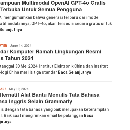
ampuan Multimodal OpenAI GPT-4o Gratis
 Terbuka Untuk Semua Pengguna
I mengumumkan bahwa generasi terbaru dari model
atif andalannya, GPT-4o, akan tersedia secara gratis untuk
Selanjutnya
labkom99
UTER
June 14, 2024
ndar Komputer Ramah Lingkungan Resmi
lis Tahun 2024
tanggal 30 Mei 2024, Institut Elektronik China dan Institut
logi China merilis tiga standar
Baca Selanjutnya
Wanglu
ARE
May 19, 2024
lternatif Alat Bantu Menulis Tata Bahasa
Piao
sa Inggris Selain Grammarly
is dengan tata bahasa yang baik merupakan keterampilan
al. Baik saat mengirimkan email ke pelanggan
Baca
jutnya