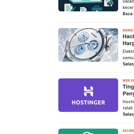
Dalam
kecer
Baca 
BISNIS
Hack
Har
Elekt
semua
Selan
WEB D
Ting
Pen
Hosti
telah
Selan
KECER