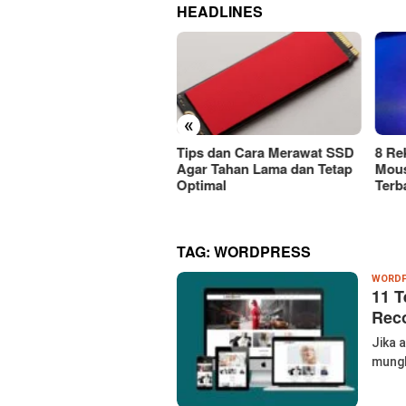
HEADLINES
«
ps dan Cara Merawat SSD
8 Rekomendasi Merek
Car
r Tahan Lama dan Tetap
Mouse Wireless Berkualitas
Mous
timal
Terbaik Harus Dicoba!
Atau
TAG:
WORDPRESS
WORDP
11 T
Rec
Jika 
mungk