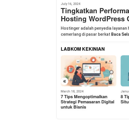
July 16, 2024
Tingkatkan Performa
Hosting WordPress 
Hostinger adalah penyedia layanan
cemerlang di pasar berkat
Baca Sel
LABKOM KEKINIAN
«
March 18, 2024
January 9, 2024
Dece
7 Tips Mengoptimalkan
8 Tips Untuk Mempercepat
Con
Strategi Pemasaran Digital
Situs Web Di Tahun 2024
Sys
untuk Bisnis
Unt
Hin