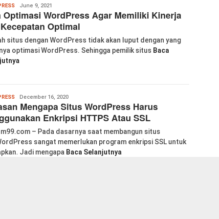
Wanglu
RESS
June 9, 2021
 Optimasi WordPress Agar Memiliki Kinerja
Piao
 Kecepatan Optimal
h situs dengan WordPress tidak akan luput dengan yang
ya optimasi WordPress. Sehingga pemilik situs
Baca
jutnya
labkom99
RESS
December 16, 2020
asan Mengapa Situs WordPress Harus
ggunakan Enkripsi HTTPS Atau SSL
m99.com – Pada dasarnya saat membangun situs
ordPress sangat memerlukan program enkripsi SSL untuk
apkan. Jadi mengapa
Baca Selanjutnya
labkom99
RESS
December 15, 2020
lugin Menu Drop Down Keren WordPress
e Abis
om99.com – Apakah Anda mempertimbangkan untuk