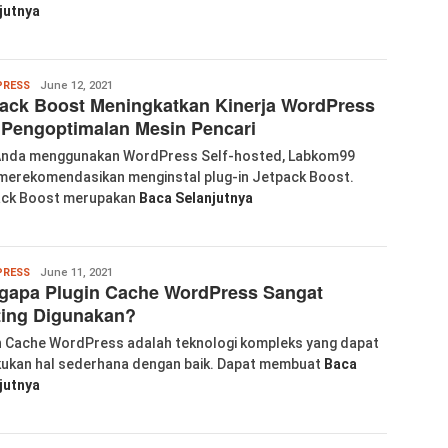
jutnya
Wanglu
RESS
June 12, 2021
ack Boost Meningkatkan Kinerja WordPress
Piao
Pengoptimalan Mesin Pencari
Anda menggunakan WordPress Self-hosted, Labkom99
merekomendasikan menginstal plug-in Jetpack Boost.
ack Boost merupakan
Baca Selanjutnya
Wanglu
RESS
June 11, 2021
gapa Plugin Cache WordPress Sangat
Piao
ting Digunakan?
n Cache WordPress adalah teknologi kompleks yang dapat
ukan hal sederhana dengan baik. Dapat membuat
Baca
jutnya