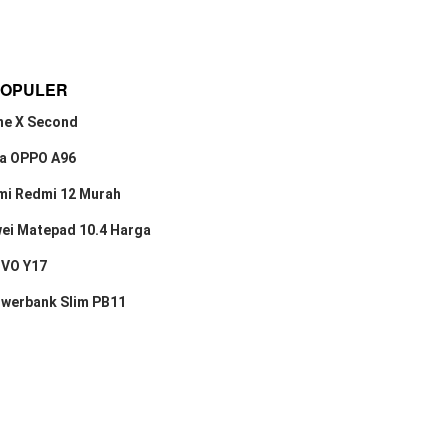
POPULER
ne X Second
a OPPO A96
mi Redmi 12 Murah
ei Matepad 10.4 Harga
IVO Y17
owerbank Slim PB11