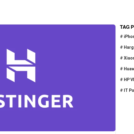
TAG 
#
iPho
#
Harg
#
Xiao
#
Huaw
#
HP V
#
IT P