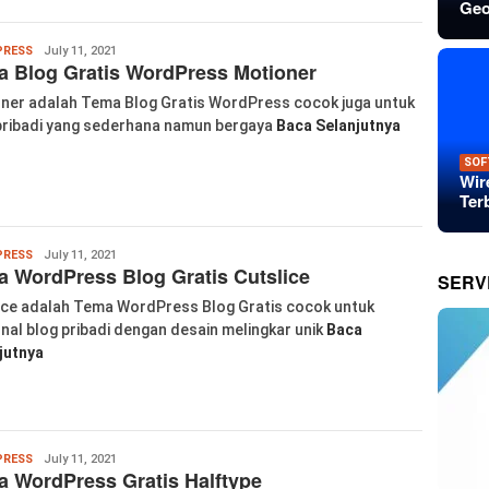
Geo
Wanglu
RESS
July 11, 2021
 Blog Gratis WordPress Motioner
Piao
ner adalah Tema Blog Gratis WordPress cocok juga untuk
pribadi yang sederhana namun bergaya
Baca Selanjutnya
SOF
Wir
Ter
Wanglu
RESS
July 11, 2021
 WordPress Blog Gratis Cutslice
Piao
SERV
ice adalah Tema WordPress Blog Gratis cocok untuk
nal blog pribadi dengan desain melingkar unik
Baca
jutnya
Wanglu
RESS
July 11, 2021
 WordPress Gratis Halftype
Piao