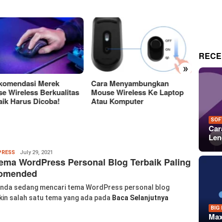
RECE
»
a Menyambungkan
Perbedaan Antara Layar
15 Tem
e Wireless Ke Laptop
OLED Dan LCD Mana Yang
Keren
 Komputer
Lebih Baik?
Untuk 
Dan P
SOF
Car
Len
Wanglu
RESS
July 29, 2021
ema WordPress Personal Blog Terbaik Paling
Piao
omended
anda sedang mencari tema WordPress personal blog
in salah satu tema yang ada pada
Baca Selanjutnya
BIG
Max