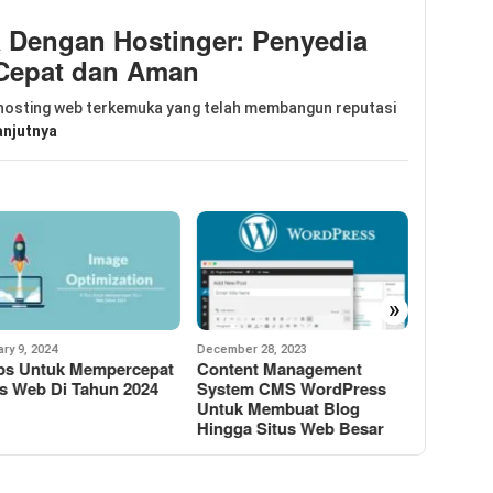
 Dengan Hostinger: Penyedia
Cepat dan Aman
 hosting web terkemuka yang telah membangun reputasi
anjutnya
»
mber 28, 2023
December 21, 2023
December 2
tent Management
5 Rekomendasi SEO Tools
5 Rekom
tem CMS WordPress
Terbaik Untuk Tahun 2024
CDN Grat
uk Membuat Blog
Digunak
gga Situs Web Besar