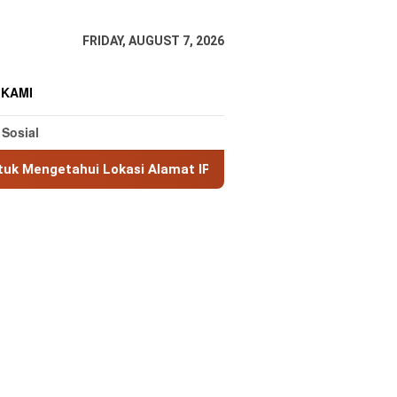
FRIDAY, AUGUST 7, 2026
 KAMI
 Sosial
 Lokasi Alamat IP
MaxMind GeoLite: Database Geolokas