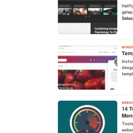
Halft
gelap
Selan
WORDP
Temp
Insto
denga
temp
WEBSI
14 T
Meng
Tools
websi