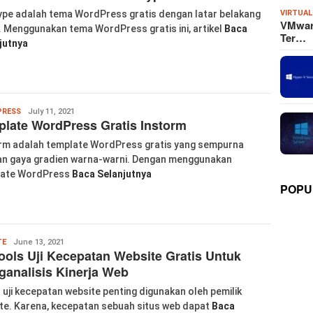
ype adalah tema WordPress gratis dengan latar belakang
VIRTUAL
VMware
. Menggunakan tema WordPress gratis ini, artikel
Baca
Ter…
jutnya
Wanglu
RESS
July 11, 2021
late WordPress Gratis Instorm
Piao
rm adalah template WordPress gratis yang sempurna
n gaya gradien warna-warni. Dengan menggunakan
late WordPress
Baca Selanjutnya
POPU
Wanglu
TE
June 13, 2021
ools Uji Kecepatan Website Gratis Untuk
Piao
analisis Kinerja Web
 uji kecepatan website penting digunakan oleh pemilik
te. Karena, kecepatan sebuah situs web dapat
Baca