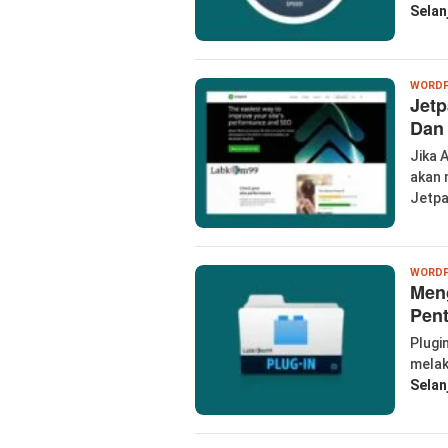
Selan
WORDP
Jetp
Dan 
Jika 
akan 
Jetp
WORDP
Men
Pen
Plugi
melak
Selan