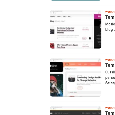
WORDP
Tema
Motio
blog 
WORDP
Tema
Cutsl
perso
Selan
WORDP
Tema