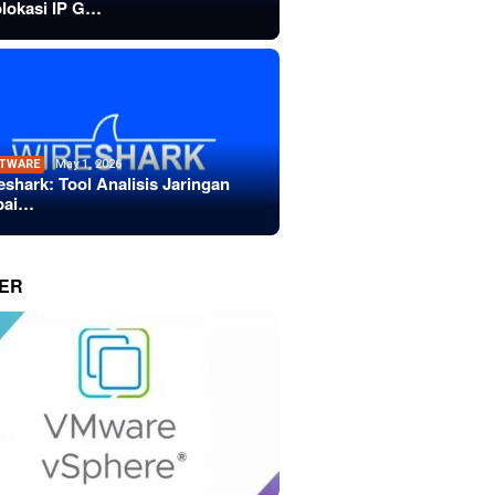
lokasi IP G…
TWARE
May 1, 2026
eshark: Tool Analisis Jaringan
bai…
ER