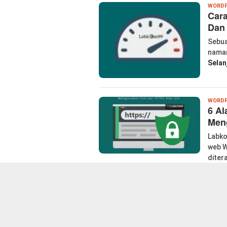
WORDP
Cara
Dan
Sebua
naman
Selan
WORDP
6 Al
Men
Labko
web W
diter
WORDP
6 P
Kec
Labk