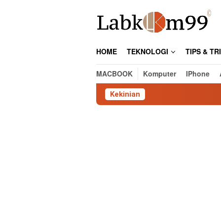
Skip
to
content
HOME
TEKNOLOGI
TIPS & TR
MACBOOK
Komputer
IPhone
Kekinian