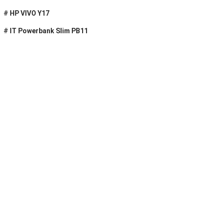
#
HP VIVO Y17
#
IT Powerbank Slim PB11