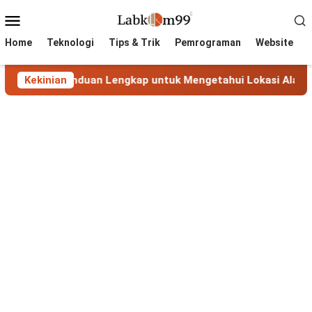
Skip
Mobile
to
Menu
content
Home
Teknologi
Tips & Trik
Pemrograman
Website
si IP: Panduan Lengkap untuk Mengetahui Lokasi Alamat IP
Kekinian