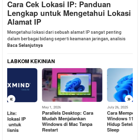
Cara Cek Lokasi IP: Panduan
Lengkap untuk Mengetahui Lokasi
Alamat IP
Mengetahui lokasi dari sebuah alamat IP sangat penting
dalam berbagai bidang seperti keamanan jaringan, analisis
Baca Selanjutnya
LABKOM KEKINIAN
«
»
May 1, 2026
July 26, 2025
J
Parallels Desktop: Cara
Cara Memperbaiki Masalah
Mudah Menjalankan
Windows 11 Tidak Bisa
L
Windows di Mac Tanpa
Hidup Setelah Masuk Mode
T
Restart
Sleep