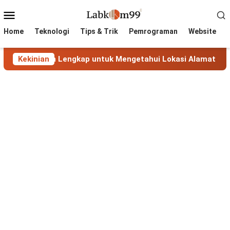
Skip
Mobile
to
Menu
content
Home
Teknologi
Tips & Trik
Pemrograman
Website
anduan Lengkap untuk Mengetahui Lokasi Alamat IP
Kekinian
Ma