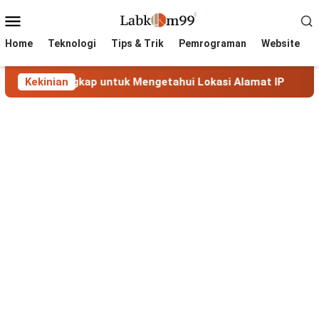
Skip
Mobile
to
Menu
content
Home
Teknologi
Tips & Trik
Pemrograman
Website
engkap untuk Mengetahui Lokasi Alamat IP
Kekinian
MaxMind Ge