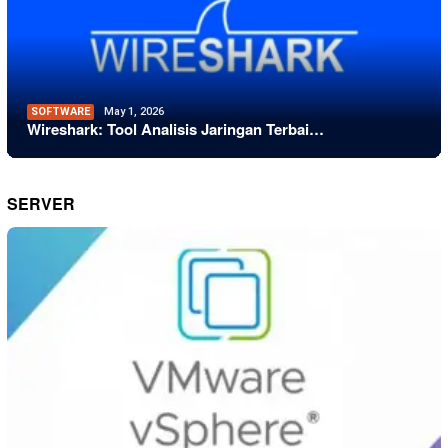
SOFTWARE
May 1, 2026
Wireshark: Tool Analisis Jaringan Terbai…
SERVER