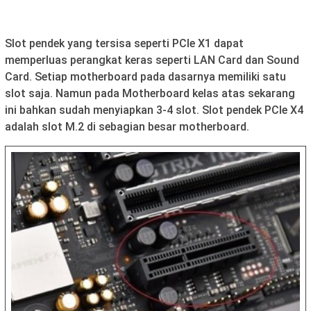
Slot pendek yang tersisa seperti PCIe X1 dapat
memperluas perangkat keras seperti LAN Card dan Sound
Card. Setiap motherboard pada dasarnya memiliki satu
slot saja. Namun pada Motherboard kelas atas sekarang
ini bahkan sudah menyiapkan 3-4 slot. Slot pendek PCIe X4
adalah slot M.2 di sebagian besar motherboard.