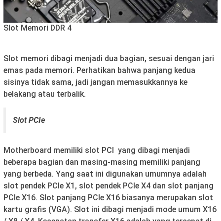
Slot Memori DDR 4
Slot memori dibagi menjadi dua bagian, sesuai dengan jari
emas pada memori. Perhatikan bahwa panjang kedua
sisinya tidak sama, jadi jangan memasukkannya ke
belakang atau terbalik.
Slot PCIe
Motherboard memiliki slot PCI yang dibagi menjadi
beberapa bagian dan masing-masing memiliki panjang
yang berbeda. Yang saat ini digunakan umumnya adalah
slot pendek PCIe X1, slot pendek PCIe X4 dan slot panjang
PCIe X16. Slot panjang PCIe X16 biasanya merupakan slot
kartu grafis (VGA). Slot ini dibagi menjadi mode umum X16