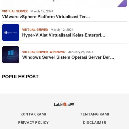
VIRTUAL SERVER
March 12, 2024
VMware vSphere Platform Virtualisasi Ter…
VIRTUAL SERVER
March 12, 2024
Hyper-V Alat Virtualisasi Kelas Enterpri…
VIRTUAL SERVER
,
WINDOWS
January 24, 2024
Windows Server Sistem Operasi Server Ber…
POPULER POST
KONTAK KAMI
TENTANG KAMI
PRIVACY POLICY
DISCLAIMER