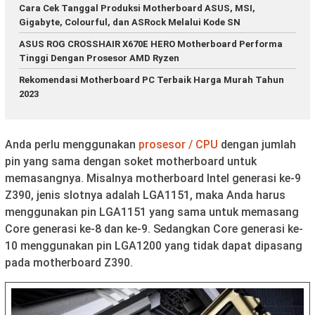
Cara Cek Tanggal Produksi Motherboard ASUS, MSI,
Gigabyte, Colourful, dan ASRock Melalui Kode SN
ASUS ROG CROSSHAIR X670E HERO Motherboard Performa
Tinggi Dengan Prosesor AMD Ryzen
Rekomendasi Motherboard PC Terbaik Harga Murah Tahun
2023
Anda perlu menggunakan
prosesor / CPU
dengan jumlah
pin yang sama dengan soket motherboard untuk
memasangnya. Misalnya motherboard Intel generasi ke-9
Z390, jenis slotnya adalah LGA1151, maka Anda harus
menggunakan pin LGA1151 yang sama untuk memasang
Core generasi ke-8 dan ke-9. Sedangkan Core generasi ke-
10 menggunakan pin LGA1200 yang tidak dapat dipasang
pada motherboard Z390.