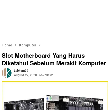
Home
Komputer
Slot Motherboard Yang Harus
Diketahui Sebelum Merakit Komputer
Labkom99
August 22, 2020
657 Views