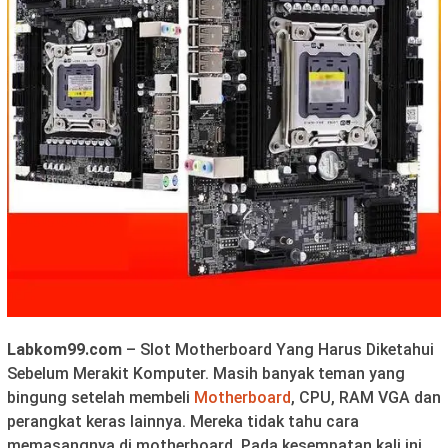
Labkom99.com
– Slot Motherboard Yang Harus Diketahui
Sebelum Merakit Komputer. Masih banyak teman yang
bingung setelah membeli
Motherboard
, CPU, RAM VGA dan
perangkat keras lainnya. Mereka tidak tahu cara
memasangnya di motherboard. Pada kesempatan kali ini