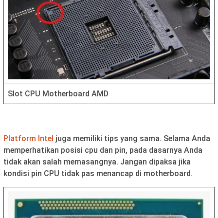
Slot CPU Motherboard AMD
Platform Intel
juga memiliki tips yang sama. Selama Anda
memperhatikan posisi cpu dan pin, pada dasarnya Anda
tidak akan salah memasangnya. Jangan dipaksa jika
kondisi pin CPU tidak pas menancap di motherboard.