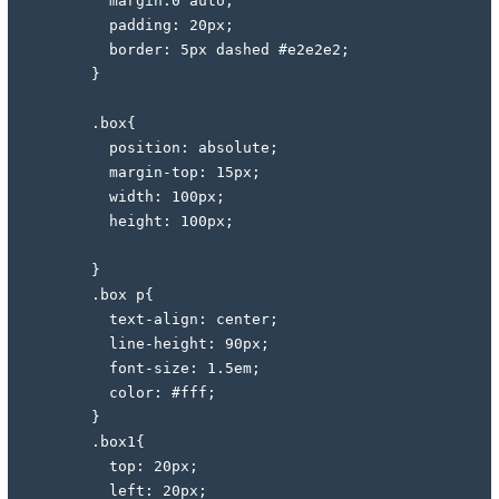
          margin:0 auto;
          padding: 20px;
          border: 5px dashed #e2e2e2; 
        }
        .box{
          position: absolute;
          margin-top: 15px;
          width: 100px;
          height: 100px;
        }
        .box p{
          text-align: center;
          line-height: 90px;
          font-size: 1.5em;
          color: #fff;
        }
        .box1{
          top: 20px;
          left: 20px;