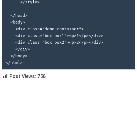
      </style>
  </head>
  <body>
    <div class="demo-container">
    <div class="box box1"><p>1</p></div>
    <div class="box box2"><p>2</p></div>
    </div>
  </body>
</html>
Post Views:
758