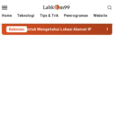
Skip
Mobile
to
Menu
content
Home
Teknologi
Tips & Trik
Pemrograman
Website
ngkap untuk Mengetahui Lokasi Alamat IP
Kekinian
MaxMind GeoL