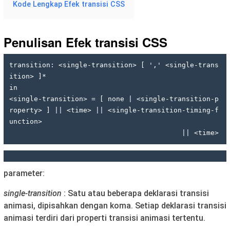
Kode Lengkap Efek transisi CSS
Penulisan
Efek transisi CSS
transition: <single-transition> [ ',' <single-trans
ition> ]*  

in

<single-transition> = [ none | <single-transition-p
roperty> ] || <time> || <single-transition-timing-f
unction> 

                                          || <time>
parameter:
single-transition
: Satu atau beberapa deklarasi transisi
animasi, dipisahkan dengan koma. Setiap deklarasi transisi
animasi terdiri dari properti transisi animasi tertentu.