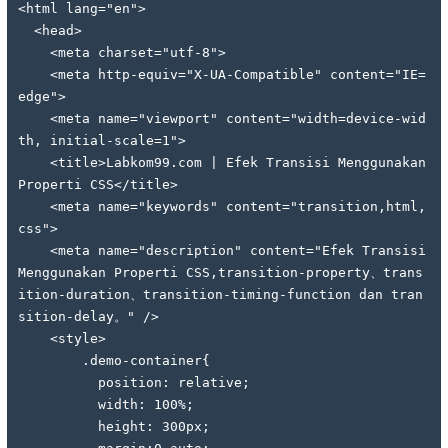
<html lang="en">
  <head>
    <meta charset="utf-8">
    <meta http-equiv="X-UA-Compatible" content="IE=
edge">
    <meta name="viewport" content="width=device-wid
th, initial-scale=1">
    <title>Labkom99.com | Efek Transisi Menggunakan 
Properti CSS</title>
    <meta name="keywords" content="transition,html,
css">
    <meta name="description" content="Efek Transisi 
Menggunakan Properti CSS,transition-property、trans
ition-duration、transition-timing-function dan tran
sition-delay。" />
    <style>
        .demo-container{
          position: relative;
          width: 100%;
          height: 300px;