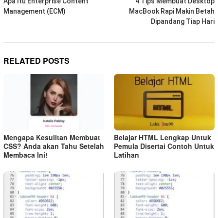
navigation
Apa Itu Enterprise Content
4 Tips Membuat Desktop
Management (ECM)
MacBook Rapi Makin Betah
Dipandang Tiap Hari
RELATED POSTS
Mengapa Kesulitan Membuat
Belajar HTML Lengkap Untuk
CSS? Anda akan Tahu Setelah
Pemula Disertai Contoh Untuk
Membaca Ini!
Latihan