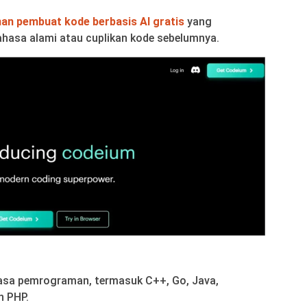
n pembuat kode berbasis AI gratis
yang
ahasa alami atau cuplikan kode sebelumnya.
hasa pemrograman, termasuk C++, Go, Java,
n PHP.