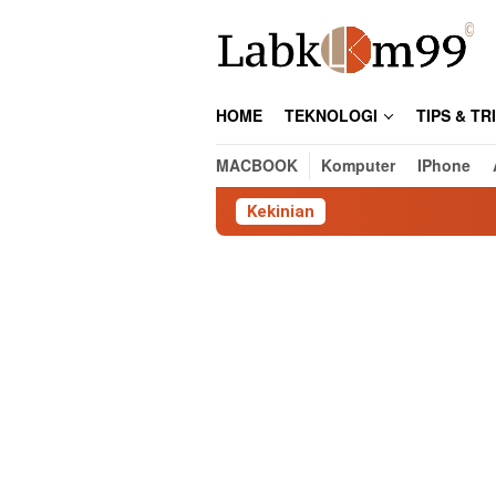
Skip
to
content
HOME
TEKNOLOGI
TIPS & TR
MACBOOK
Komputer
IPhone
Kekinian