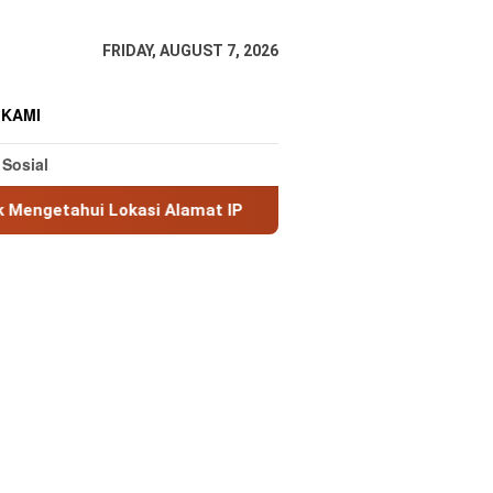
FRIDAY, AUGUST 7, 2026
 KAMI
 Sosial
kasi Alamat IP
MaxMind GeoLite: Database Geolokasi I