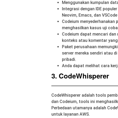
Menggunakan kumpulan data k
Integrasi dengan IDE populer
Neovim, Emacs, dan VSCode W
Codeium menyederhanakan p
menghasilkan kasus uji coba
Codeium dapat mencari dan m
konteks atau komentar yang d
Paket perusahaan memungki
server mereka sendiri atau 
pribadi.
Anda dapat melihat cara ker
3. CodeWhisperer
CodeWhisperer adalah tools pembu
dan Codeium, tools ini menghasil
Perbedaan utamanya adalah CodeW
untuk layanan AWS.