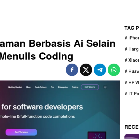
TAG 
#
iPho
aman Berbasis Ai Selain
#
Harg
Menulis Coding
#
Xiao
#
Huaw
#
HP V
#
IT P
RECE