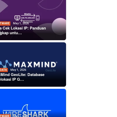
TWARE
May 1, 2026
a Cek Lokasi IP: Panduan
gkap untu…
 DATA
May 1, 2026
Mind GeoLite: Database
lokasi IP G…
TWARE
May 1, 2026