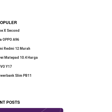
POPULER
ne X Second
a OPPO A96
mi Redmi 12 Murah
ei Matepad 10.4 Harga
IVO Y17
owerbank Slim PB11
NT POSTS