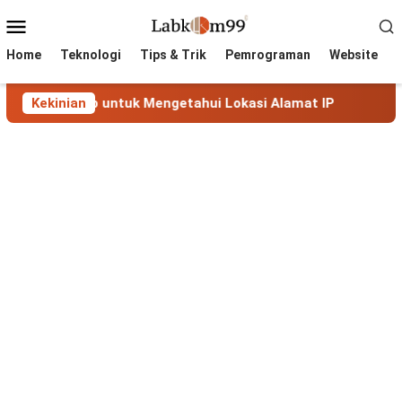
Skip
Mobile
to
Menu
content
Home
Teknologi
Tips & Trik
Pemrograman
Website
kap untuk Mengetahui Lokasi Alamat IP
Kekinian
MaxMind GeoLi