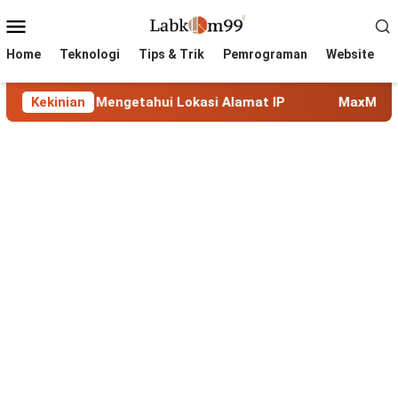
Skip
Mobile
to
Menu
content
Home
Teknologi
Tips & Trik
Pemrograman
Website
Mengetahui Lokasi Alamat IP
Kekinian
MaxMind GeoLite: Databa