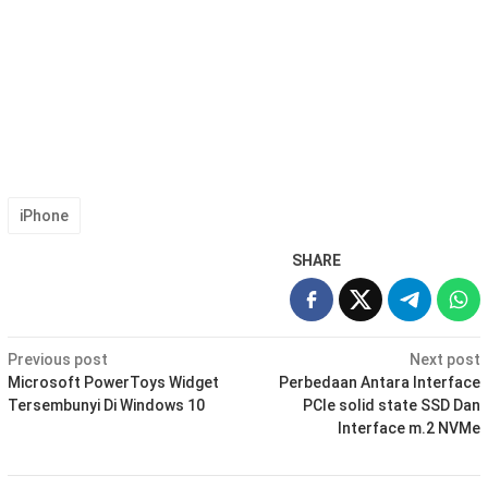
iPhone
SHARE
Post
Previous post
Next post
navigation
Microsoft PowerToys Widget
Perbedaan Antara Interface
Tersembunyi Di Windows 10
PCIe solid state SSD Dan
Interface m.2 NVMe