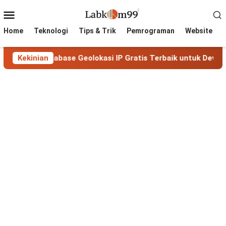
Skip
Mobile
to
Menu
content
Home
Teknologi
Tips & Trik
Pemrograman
Website
ase Geolokasi IP Gratis Terbaik untuk Developer & Bisnis
Kekinian