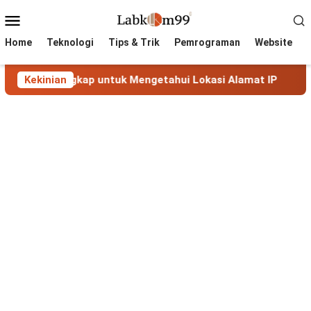
Skip
Mobile
to
Menu
content
Home
Teknologi
Tips & Trik
Pemrograman
Website
engkap untuk Mengetahui Lokasi Alamat IP
Kekinian
MaxMind Ge