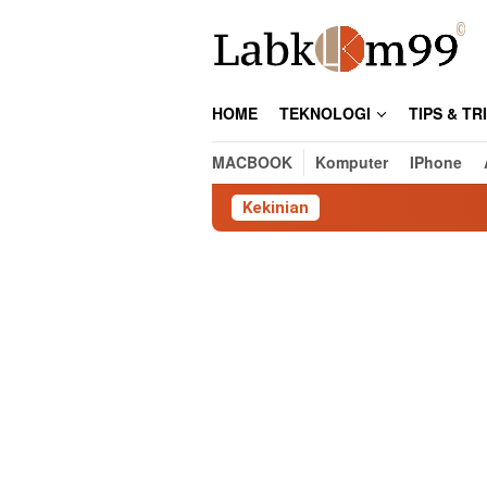
Skip
to
content
HOME
TEKNOLOGI
TIPS & TR
MACBOOK
Komputer
IPhone
Kekinian
Cara Ce