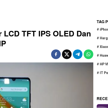
TAG 
#
iPho
r LCD TFT IPS OLED Dan
#
Harg
HP
#
Xiao
#
Huaw
#
HP V
#
IT P
RECE