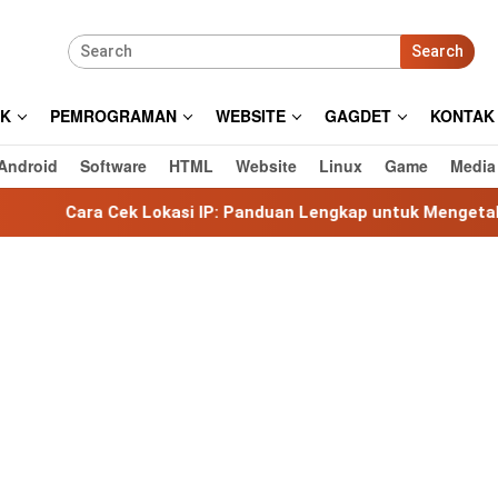
Search
IK
PEMROGRAMAN
WEBSITE
GAGDET
KONTAK
Android
Software
HTML
Website
Linux
Game
Media
k Lokasi IP: Panduan Lengkap untuk Mengetahui Lokasi Alama