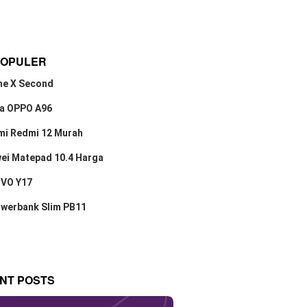
POPULER
ne X Second
a OPPO A96
mi Redmi 12 Murah
ei Matepad 10.4 Harga
IVO Y17
owerbank Slim PB11
NT POSTS