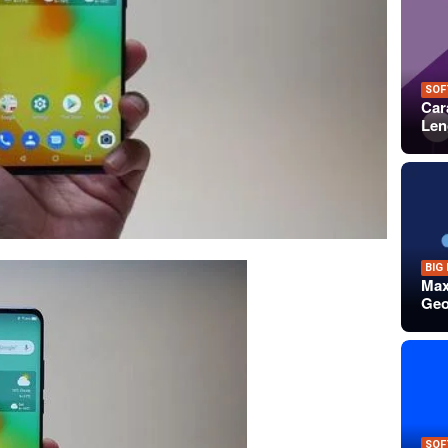
SOF
Car
Len
BIG
Max
Geo
SOF