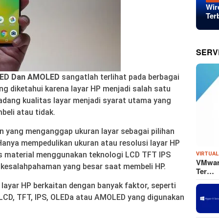
Wir
Ter
SERV
LED Dan AMOLED
sangatlah terlihat pada berbagai
ing diketahui karena layar HP menjadi salah satu
adang kualitas layar menjadi syarat utama yang
eli atau tidak.
n yang menganggap ukuran layar sebagai pilihan
anya mempedulikan ukuran atau resolusi layar HP
as material menggunakan teknologi LCD TFT IPS
VIRTUAL
VMware
 kesalahpahaman yang besar saat membeli HP.
Ter…
 layar HP berkaitan dengan banyak faktor, seperti
ar LCD, TFT, IPS, OLEDa atau AMOLED yang digunakan