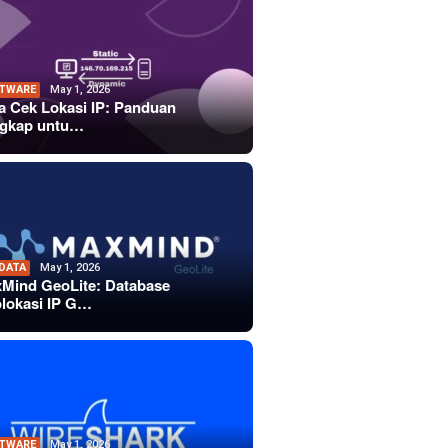
TWARE
May 1, 2026
a Cek Lokasi IP: Panduan
gkap untu…
 DATA
May 1, 2026
Mind GeoLite: Database
lokasi IP G…
TWARE
May 1, 2026