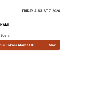
FRIDAY, AUGUST 7, 2026
 KAMI
 Sosial
t IP
MaxMind GeoLite: Database Geolokasi IP Gratis T