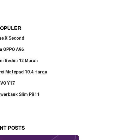
POPULER
ne X Second
a OPPO A96
mi Redmi 12 Murah
ei Matepad 10.4 Harga
IVO Y17
owerbank Slim PB11
NT POSTS