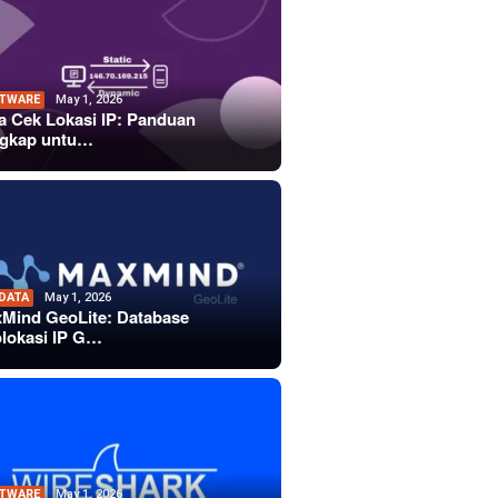
TWARE
May 1, 2026
a Cek Lokasi IP: Panduan
gkap untu…
 DATA
May 1, 2026
Mind GeoLite: Database
lokasi IP G…
TWARE
May 1, 2026