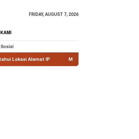
FRIDAY, AUGUST 7, 2026
 KAMI
 Sosial
amat IP
MaxMind GeoLite: Database Geolokasi IP Grati