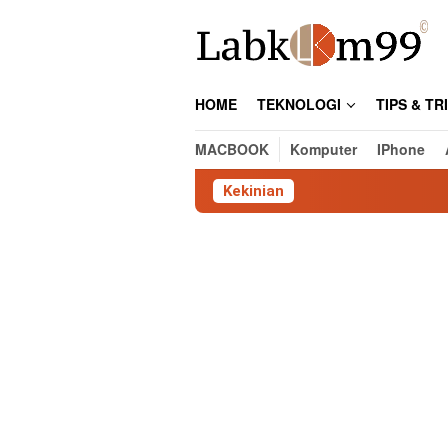
Skip
to
content
HOME
TEKNOLOGI
TIPS & TR
MACBOOK
Komputer
IPhone
Kekinian
Cara 