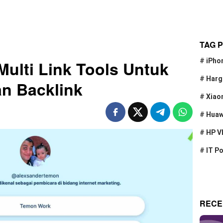
TAG 
#
iPho
ulti Link Tools Untuk
#
Harg
an Backlink
#
Xiao
#
Huaw
#
HP V
#
IT P
RECE