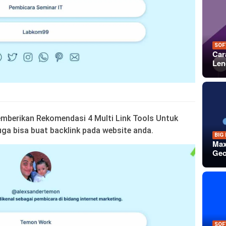
SOF
Car
Len
memberikan Rekomendasi 4 Multi Link Tools Untuk
juga bisa buat backlink pada website anda.
BIG
Max
Geo
SOF