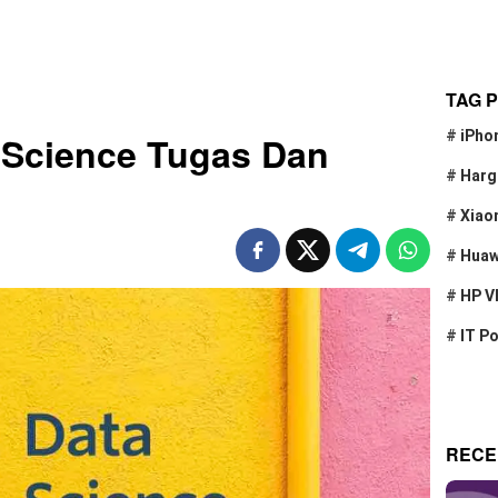
TAG 
#
iPho
Science Tugas Dan
#
Harg
#
Xiao
#
Huaw
#
HP V
#
IT P
RECE