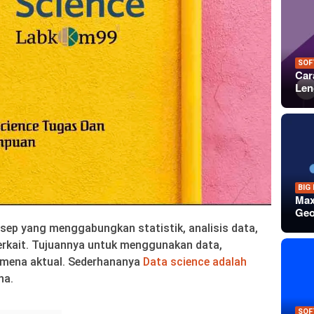
SOF
Car
Len
BIG
Max
Geo
sep yang menggabungkan statistik, analisis data,
erkait. Tujuannya untuk menggunakan data,
mena aktual. Sederhananya
Data science adalah
na.
SOF