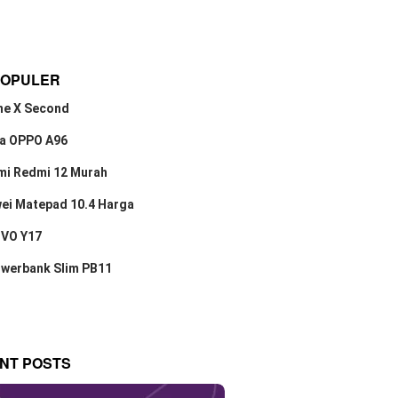
POPULER
ne X Second
a OPPO A96
mi Redmi 12 Murah
ei Matepad 10.4 Harga
IVO Y17
owerbank Slim PB11
NT POSTS