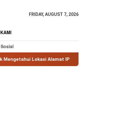
FRIDAY, AUGUST 7, 2026
 KAMI
 Sosial
i Alamat IP
MaxMind GeoLite: Database Geolokasi IP G