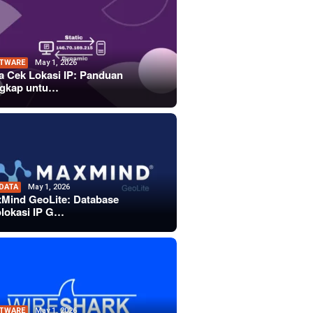
TWARE
May 1, 2026
a Cek Lokasi IP: Panduan
gkap untu…
 DATA
May 1, 2026
Mind GeoLite: Database
lokasi IP G…
TWARE
May 1, 2026