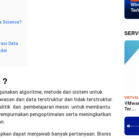
Wir
Ter
a Science?
SERV
rasi Data
odel
 ?
gunakan algoritme, metode dan sistem untuk
VIRTUAL
san dari data terstruktur dan tidak terstruktur.
VMware
alitik dan pembelajaran mesin untuk membantu
Ter…
yempurnakan pengoptimalan serta meningkatkan
an.
rapkan dapat menjawab banyak pertanyaan. Bisnis