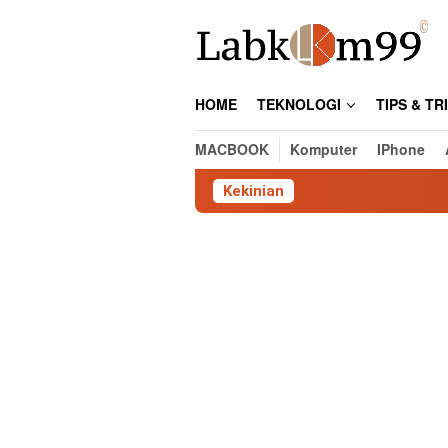
Skip
to
content
HOME
TEKNOLOGI
TIPS & TR
MACBOOK
Komputer
IPhone
Kekinian