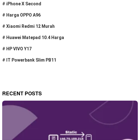
#
iPhone X Second
#
Harga OPPO A96
#
Xiaomi Redmi 12 Murah
#
Huawei Matepad 10.4 Harga
#
HP VIVO Y17
#
IT Powerbank Slim PB11
RECENT POSTS