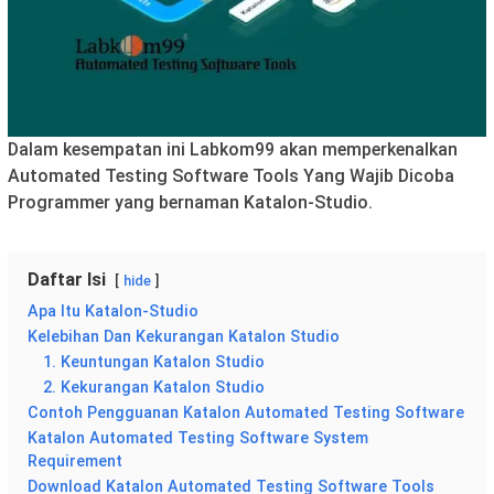
Dalam kesempatan ini Labkom99 akan memperkenalkan
Automated Testing Software Tools Yang Wajib Dicoba
Programmer yang bernaman Katalon-Studio.
Daftar Isi
hide
Apa Itu Katalon-Studio
Kelebihan Dan Kekurangan Katalon Studio
1. Keuntungan Katalon Studio
2. Kekurangan Katalon Studio
Contoh Pengguanan Katalon Automated Testing Software
Katalon Automated Testing Software System
Requirement
Download Katalon Automated Testing Software Tools