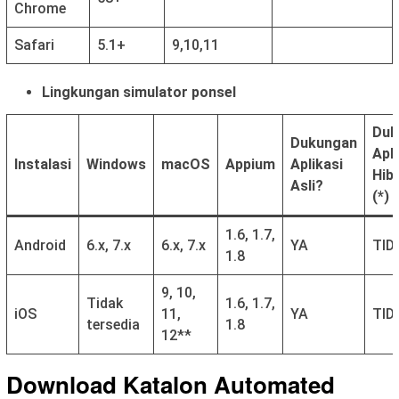
Chrome
Safari
5.1+
9,10,11
Lingkungan simulator ponsel
Duk
Dukungan
Apli
Instalasi
Windows
macOS
Appium
Aplikasi
Hib
Asli?
(*)
1.6, 1.7,
Android
6.x, 7.x
6.x, 7.x
YA
TID
1.8
9, 10,
Tidak
1.6, 1.7,
iOS
11,
YA
TID
tersedia
1.8
12**
Download Katalon Automated