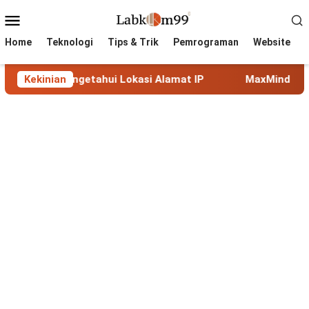
Skip
Mobile
to
Menu
content
Home
Teknologi
Tips & Trik
Pemrograman
Website
tahui Lokasi Alamat IP
Kekinian
MaxMind GeoLite: Database Ge