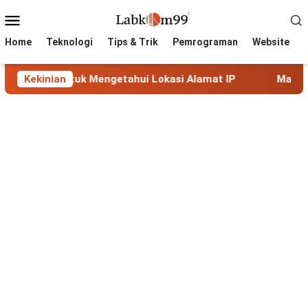
Skip
Mobile
to
Menu
content
Home
Teknologi
Tips & Trik
Pemrograman
Website
uk Mengetahui Lokasi Alamat IP
Kekinian
MaxMind GeoLite: Dat