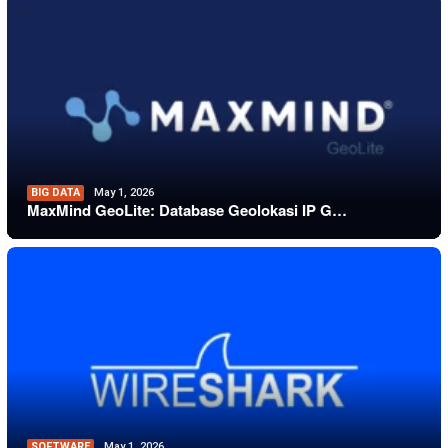
BIG DATA
May 1, 2026
MaxMind GeoLite: Database Geolokasi IP G…
SOFTWARE
May 1, 2026