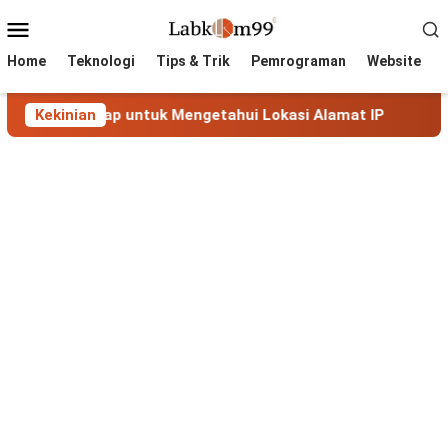
Skip
Mobile
to
Menu
content
Home
Teknologi
Tips & Trik
Pemrograman
Website
gkap untuk Mengetahui Lokasi Alamat IP
Kekinian
MaxMind GeoLi