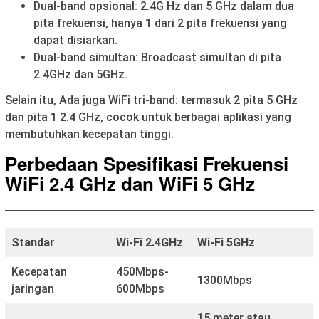
Dual-band opsional: 2.4G Hz dan 5 GHz dalam dua
pita frekuensi, hanya 1 dari 2 pita frekuensi yang
dapat disiarkan.
Dual-band simultan: Broadcast simultan di pita
2.4GHz dan 5GHz.
Selain itu, Ada juga WiFi tri-band: termasuk 2 pita 5 GHz
dan pita 1 2.4 GHz, cocok untuk berbagai aplikasi yang
membutuhkan kecepatan tinggi.
Perbedaan Spesifikasi Frekuensi
WiFi 2.4 GHz dan WiFi 5 GHz
S
tandar
Wi-
F
i 2.4GHz
Wi-
F
i 5GHz
Kecepatan
450Mbps-
1300Mbps
jaringan
600Mbps
15 meter atau