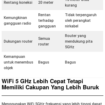
Rentang koneksi
20 meter
kurang
Rentan
Tidak terpengaruh
Kemungkinan
terhadap
oleh perangkat
gangguan radio
gangguan
nirkabel
Router yang
Semua
Dukungan router
mendukung pita
router
5GHz
Kemampuan
untuk menembus
Bagus
Bagus
objek
WiFi 5 GHz Lebih Cepat Tetapi
Memiliki Cakupan Yang Lebih Buruk
Menggunakan WiFi 5GHz frekuensi yang lebih tinggi dapat