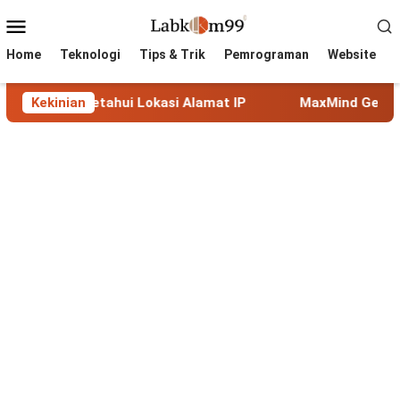
Skip
Mobile
to
Menu
content
Home
Teknologi
Tips & Trik
Pemrograman
Website
uk Mengetahui Lokasi Alamat IP
Kekinian
MaxMind GeoLite: Data