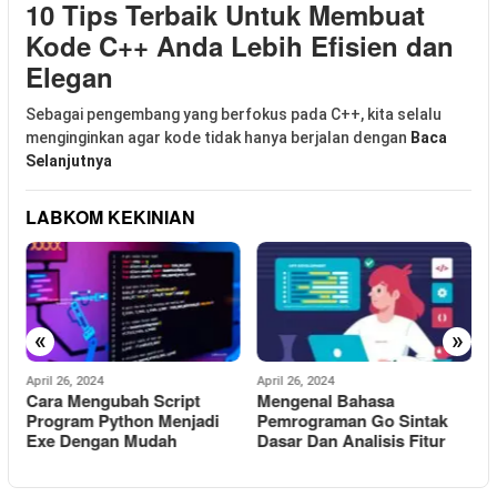
10 Tips Terbaik Untuk Membuat
Kode C++ Anda Lebih Efisien dan
Elegan
Sebagai pengembang yang berfokus pada C++, kita selalu
menginginkan agar kode tidak hanya berjalan dengan
Baca
Selanjutnya
LABKOM KEKINIAN
«
»
April 26, 2024
April 26, 2024
A
Cara Mengubah Script
Mengenal Bahasa
h
Program Python Menjadi
Pemrograman Go Sintak
Exe Dengan Mudah
Dasar Dan Analisis Fitur
M
A