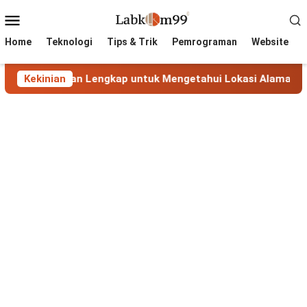
Skip
Mobile
to
Menu
content
Home
Teknologi
Tips & Trik
Pemrograman
Website
 Panduan Lengkap untuk Mengetahui Lokasi Alamat IP
Kekinian