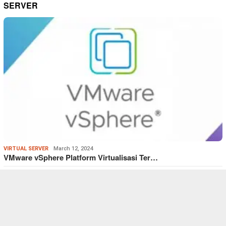
SERVER
VIRTUAL SERVER
March 12, 2024
VMware vSphere Platform Virtualisasi Ter…
VIRTUAL SERVER
March 12, 2024
Hyper-V Alat Virtualisasi Kelas Enterpri…
VIRTUAL SERVER
,
WINDOWS
January 24, 2024