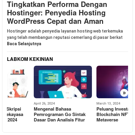
Tingkatkan Performa Dengan
Hostinger: Penyedia Hosting
WordPress Cepat dan Aman
Hostinger adalah penyedia layanan hosting web terkemuka
yang telah membangun reputasi cemerlang di pasar berkat
Baca Selanjutnya
LABKOM KEKINIAN
«
»
April 26, 2024
March 13, 2024
F
Mengenal Bahasa
Peluang Investasi di Balik
E
Pemrograman Go Sintak
Blockchain NFT Dan
Dasar Dan Analisis Fitur
Metaverse