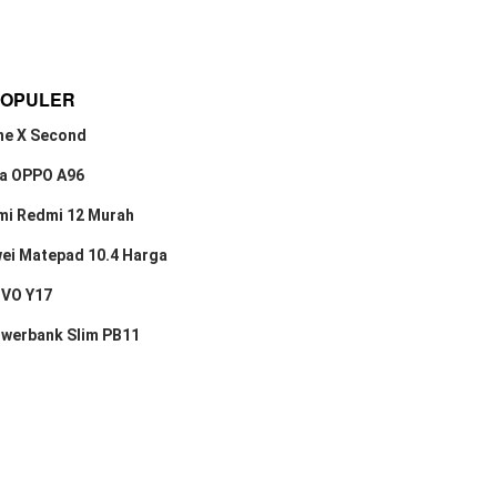
POPULER
ne X Second
a OPPO A96
mi Redmi 12 Murah
ei Matepad 10.4 Harga
IVO Y17
owerbank Slim PB11