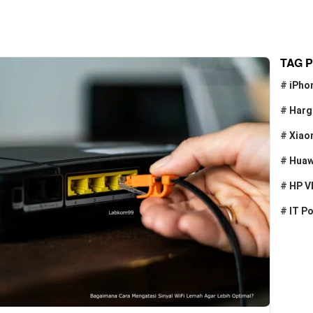
TAG 
#
iPho
#
Harg
#
Xiao
#
Huaw
#
HP V
#
IT P