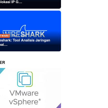
lokasi IP G…
TWARE
May 1, 2026
eshark: Tool Analisis Jaringan
bai…
ER