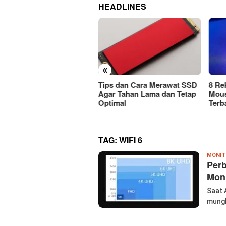
HEADLINES
«
ps dan Cara Merawat SSD
8 Rekomendasi Merek
Car
r Tahan Lama dan Tetap
Mouse Wireless Berkualitas
Mous
timal
Terbaik Harus Dicoba!
Atau
TAG:
WIFI 6
MONIT
Per
Mon
Saat 
mungk