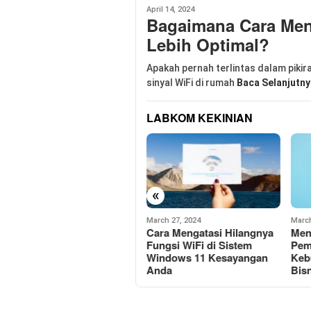
April 14, 2024
Bagaimana Cara Men
Lebih Optimal?
Apakah pernah terlintas dalam piki
sinyal WiFi di rumah
Baca Selanjutny
LABKOM KEKINIAN
«
March 27, 2024
March 19, 2024
March
Cara Mengatasi Hilangnya
Mengenal Router TP-Link:
12 
Fungsi WiFi di Sistem
Pemimpin Pasar untuk
Yan
Windows 11 Kesayangan
Kebutuhan Rumahan dan
Dig
Anda
Bisnis