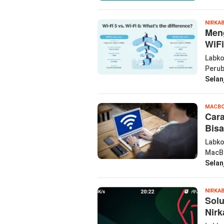
NIRKA
Meng
WiFi
Labko
Perub
Selan
MACB
Cara
Bisa
Labko
MacBo
Selan
NIRKA
Solu
Nirk