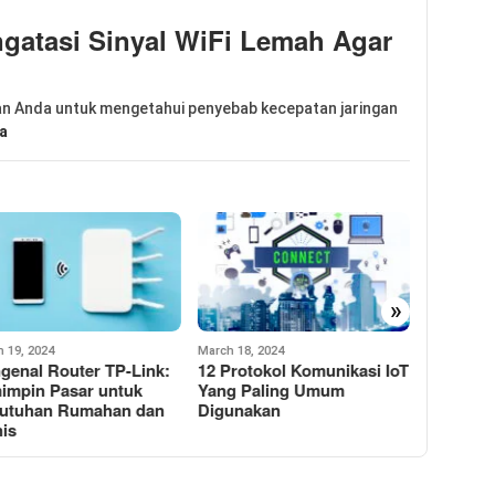
gatasi Sinyal WiFi Lemah Agar
ran Anda untuk mengetahui penyebab kecepatan jaringan
a
»
 18, 2024
September 12, 2023
December 2
Protokol Komunikasi IoT
Apakah Menyalakan
Penting
g Paling Umum
Hotspot Pada HP
Antena R
unakan
Memengaruhi Masa Pakai
Tepat
Baterai?