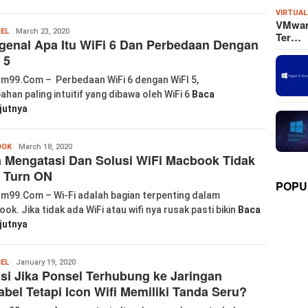
VIRTUAL
VMware
labkom99
BEL
March 23, 2020
Ter…
enal Apa Itu WiFi 6 Dan Perbedaan Dengan
 5
m99.Com – Perbedaan WiFi 6 dengan WiFI 5,
ahan paling intuitif yang dibawa oleh WiFi 6
Baca
jutnya
labkom99
OOK
March 18, 2020
 Mengatasi Dan Solusi WiFi Macbook Tidak
 Turn ON
POPU
m99.Com – Wi-Fi adalah bagian terpenting dalam
ok. Jika tidak ada WiFi atau wifi nya rusak pasti bikin
Baca
jutnya
labkom99
BEL
January 19, 2020
si Jika Ponsel Terhubung ke Jaringan
abel Tetapi Icon Wifi Memiliki Tanda Seru?