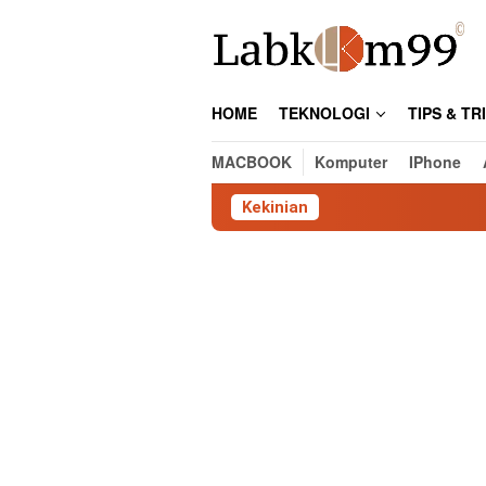
Skip
to
content
HOME
TEKNOLOGI
TIPS & TR
MACBOOK
Komputer
IPhone
Kekinian