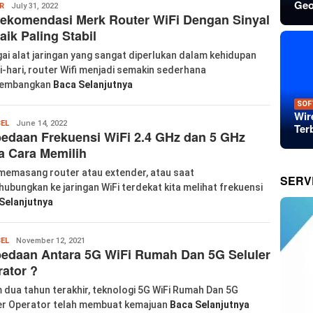
Geo
labkom99
R
July 31, 2022
ekomendasi Merk Router WiFi Dengan Sinyal
aik Paling Stabil
ai alat jaringan yang sangat diperlukan dalam kehidupan
i-hari, router Wifi menjadi semakin sederhana
embangkan
Baca Selanjutnya
SOF
Wir
labkom99
BEL
June 14, 2022
Ter
edaan Frekuensi WiFi 2.4 GHz dan 5 GHz
a Cara Memilih
memasang router atau extender, atau saat
SERV
ubungkan ke jaringan WiFi terdekat kita melihat frekuensi
Selanjutnya
Wanglu
BEL
November 12, 2021
edaan Antara 5G WiFi Rumah Dan 5G Seluler
Piao
ator ?
 dua tahun terakhir, teknologi 5G WiFi Rumah Dan 5G
er Operator telah membuat kemajuan
Baca Selanjutnya