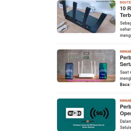
ROUTE
10 R
Terb
Sebag
sehar
meng
NIRKA
Perb
Sert
Saat 
mengh
Baca 
NIRKA
Perb
Oper
Dalam
Selul