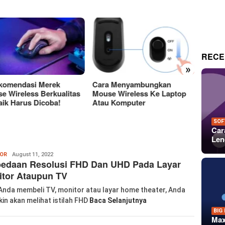
RECE
»
a Menyambungkan
Perbedaan Antara Layar
15 Tem
e Wireless Ke Laptop
OLED Dan LCD Mana Yang
Keren
 Komputer
Lebih Baik?
Untuk 
Dan P
SOF
Car
Len
Wanglu
OR
August 11, 2022
bedaan Resolusi FHD Dan UHD Pada Layar
Piao
itor Ataupun TV
Anda membeli TV, monitor atau layar home theater, Anda
in akan melihat istilah FHD
Baca Selanjutnya
BIG
Max