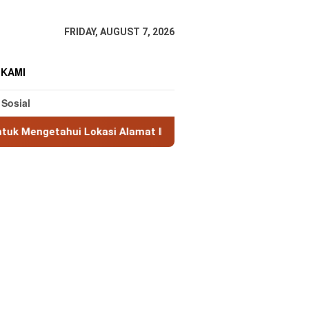
FRIDAY, AUGUST 7, 2026
 KAMI
 Sosial
hui Lokasi Alamat IP
MaxMind GeoLite: Database Geol