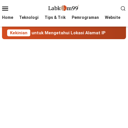
Skip
Mobile
to
Menu
content
Home
Teknologi
Tips & Trik
Pemrograman
Website
gkap untuk Mengetahui Lokasi Alamat IP
Kekinian
MaxMind GeoL