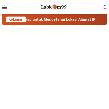
Skip
Mobile
to
Menu
content
Lengkap untuk Mengetahui Lokasi Alamat IP
Kekinian
MaxMind G