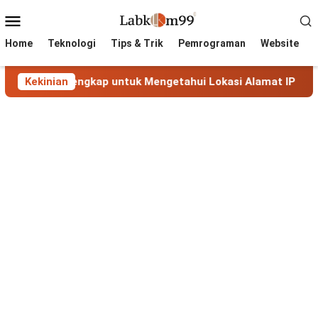
Skip
Mobile
to
Menu
content
Home
Teknologi
Tips & Trik
Pemrograman
Website
uan Lengkap untuk Mengetahui Lokasi Alamat IP
Kekinian
MaxMi