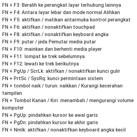
FN + F3: Beralih ke perangkat layar terhubung lainnya
FN + F4: Antara layar lebar dan mode normal Alihkan
FN + F5: aktifkan / matikan antarmuka kontrol perangkat
FN + F6: aktifkan / nonaktifkan touchpad
FN + F8: aktifkan / nonaktifkan keyboard angka
FN + F9: putar / jeda Pemutar media putar
FN + F10: mainkan dan berhenti media player
FN + F11: lompat ke trek sebelumnya
FN + F12: lewati ke trek berikutnya
FN + PgUp / ScrLk: aktifkan / nonaktifkan kunci gulir
FN + PrtSc / SysRq: kunci permintaan sistem
FN + tombol naik / turun: naikkan / Kurangi kecerahan
tampilan
FN + Tombol Kanan / Kiri: menambah / mengurangi volume
komputer
FN + PgUp: pindahkan kursor ke awal garis
FN + PgDn: pindahkan kursor ke akhir garis
FN + Nmlk: aktifkan / nonaktifkan keyboard angka kecil