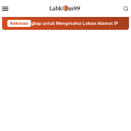
Skip
Mobile
to
Menu
content
n Lengkap untuk Mengetahui Lokasi Alamat IP
Kekinian
MaxMind