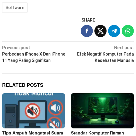
Software
SHARE
Post
Previous post
Next post
navigation
Perbedaan iPhone X Dan iPhone
Efek Negatif Komputer Pada
11 Yang Paling Signifikan
Kesehatan Manusia
RELATED POSTS
Tips Ampuh Mengatasi Suara
Standar Komputer Ramah