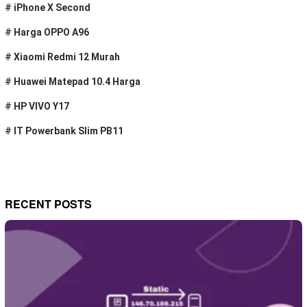
#
iPhone X Second
#
Harga OPPO A96
#
Xiaomi Redmi 12 Murah
#
Huawei Matepad 10.4 Harga
#
HP VIVO Y17
#
IT Powerbank Slim PB11
RECENT POSTS