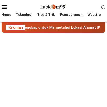
Skip
Mobile
to
Menu
content
Home
Teknologi
Tips & Trik
Pemrograman
Website
duan Lengkap untuk Mengetahui Lokasi Alamat IP
Kekinian
MaxM