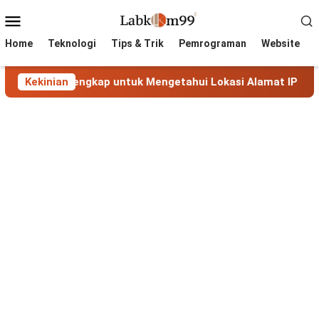
Skip
Mobile
to
Menu
content
Home
Teknologi
Tips & Trik
Pemrograman
Website
duan Lengkap untuk Mengetahui Lokasi Alamat IP
Kekinian
MaxMi