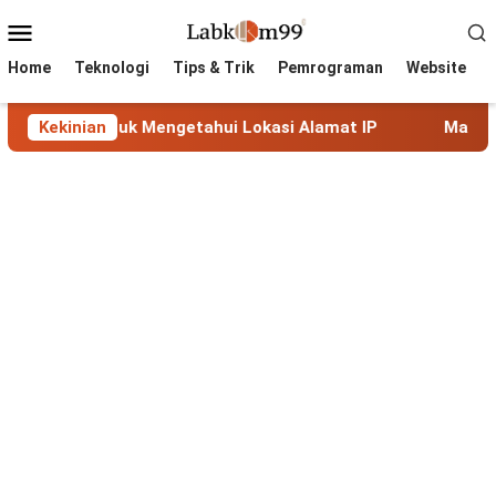
Skip
Mobile
to
Menu
content
Home
Teknologi
Tips & Trik
Pemrograman
Website
ntuk Mengetahui Lokasi Alamat IP
Kekinian
MaxMind GeoLite: Da