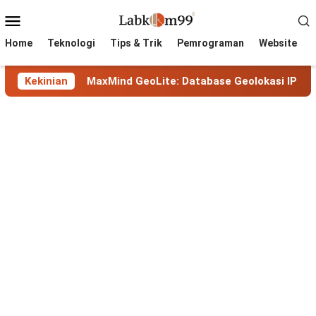
Skip
Mobile
to
Menu
content
Home
Teknologi
Tips & Trik
Pemrograman
Website
MaxMind GeoLite: Database Geolokasi IP Gratis Terbaik untuk
Kekinian