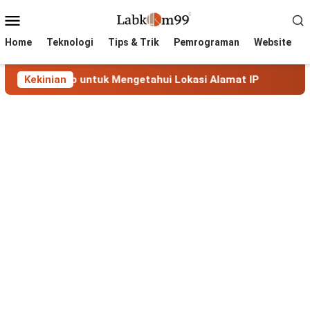
Skip
Mobile
to
Menu
content
Home
Teknologi
Tips & Trik
Pemrograman
Website
gkap untuk Mengetahui Lokasi Alamat IP
Kekinian
MaxMind GeoLi