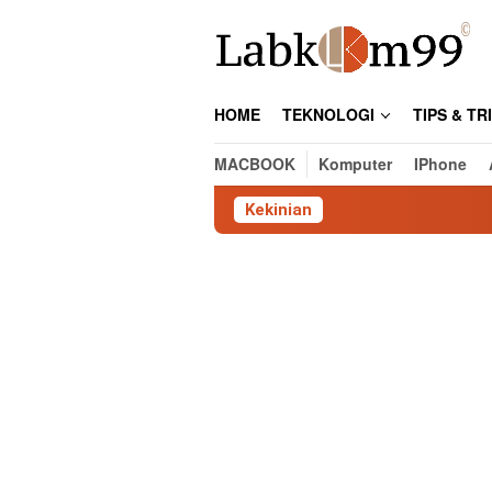
Skip
to
content
HOME
TEKNOLOGI
TIPS & TR
MACBOOK
Komputer
IPhone
Kekinian