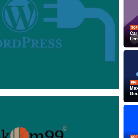
SOF
Car
Len
BIG
Max
Geo
SOF