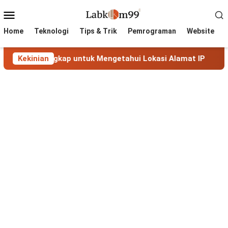
Skip
Mobile
to
Menu
content
Home
Teknologi
Tips & Trik
Pemrograman
Website
Lengkap untuk Mengetahui Lokasi Alamat IP
Kekinian
MaxMind G