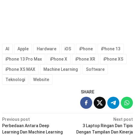
AI
Apple
Hardware
iOS
iPhone
iPhone 13
iPhone 13 Pro Max
iPhone X
iPhone XR
iPhone XS
iPhone XS MAX
Machine Learning
Software
Teknologi
Website
SHARE
Post
Previous post
Next post
navigation
Perbedaan Antara Deep
3 Laptop Ringan Dan Tipis
Learning Dan Machine Learning
Dengan Tampilan Dan Kinerja