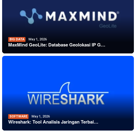
BIG DATA
May 1, 2026
MaxMind GeoLite: Database Geolokasi IP G…
SOFTWARE
May 1, 2026
Wireshark: Tool Analisis Jaringan Terbai…