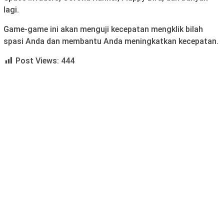
lagi.
Game-game ini akan menguji kecepatan mengklik bilah
spasi Anda dan membantu Anda meningkatkan kecepatan.
Post Views:
444