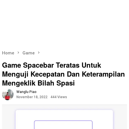
Home
Game
Game Spacebar Teratas Untuk
Menguji Kecepatan Dan Keterampilan
Mengeklik Bilah Spasi
Wanglu Piao
November 18, 2022
444 Views