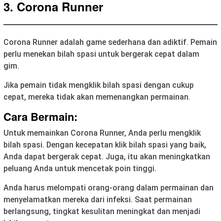
3. Corona Runner
Corona Runner adalah game sederhana dan adiktif. Pemain
perlu menekan bilah spasi untuk bergerak cepat dalam
gim.
Jika pemain tidak mengklik bilah spasi dengan cukup
cepat, mereka tidak akan memenangkan permainan.
Cara Bermain:
Untuk memainkan Corona Runner, Anda perlu mengklik
bilah spasi. Dengan kecepatan klik bilah spasi yang baik,
Anda dapat bergerak cepat. Juga, itu akan meningkatkan
peluang Anda untuk mencetak poin tinggi.
Anda harus melompati orang-orang dalam permainan dan
menyelamatkan mereka dari infeksi. Saat permainan
berlangsung, tingkat kesulitan meningkat dan menjadi