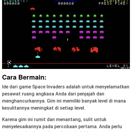
Cara Bermain:
Ide dari game Space Invaders adalah untuk menyelamatkan
pesawat ruang angkasa Anda dari penjajah dan
menghancurkannya. Gim ini memiliki banyak level di mana
kesulitannya meningkat di setiap level.
Karena gim ini rumit dan menantang, sulit untuk
menyelesaikannya pada percobaan pertama. Anda perlu