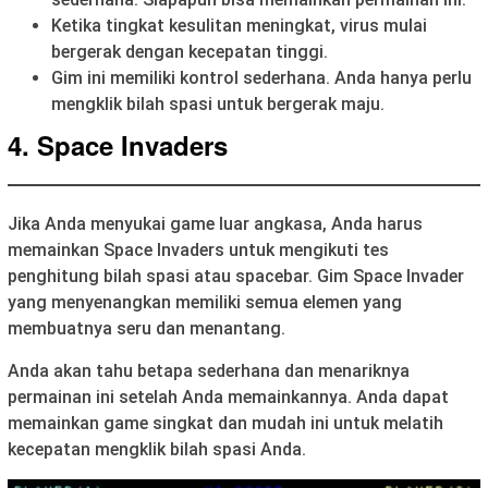
Ketika tingkat kesulitan meningkat, virus mulai
bergerak dengan kecepatan tinggi.
Gim ini memiliki kontrol sederhana. Anda hanya perlu
mengklik bilah spasi untuk bergerak maju.
4. Space Invaders
Jika Anda menyukai game luar angkasa, Anda harus
memainkan Space Invaders untuk mengikuti tes
penghitung bilah spasi atau spacebar. Gim Space Invader
yang menyenangkan memiliki semua elemen yang
membuatnya seru dan menantang.
Anda akan tahu betapa sederhana dan menariknya
permainan ini setelah Anda memainkannya. Anda dapat
memainkan game singkat dan mudah ini untuk melatih
kecepatan mengklik bilah spasi Anda.