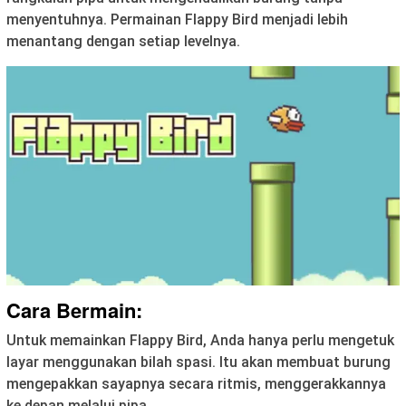
menyentuhnya. Permainan Flappy Bird menjadi lebih
menantang dengan setiap levelnya.
Cara Bermain:
Untuk memainkan Flappy Bird, Anda hanya perlu mengetuk
layar menggunakan bilah spasi. Itu akan membuat burung
mengepakkan sayapnya secara ritmis, menggerakkannya
ke depan melalui pipa.