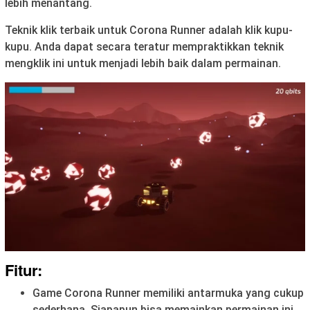
lebih menantang.
Teknik klik terbaik untuk Corona Runner adalah klik kupu-
kupu. Anda dapat secara teratur mempraktikkan teknik
mengklik ini untuk menjadi lebih baik dalam permainan.
Fitur:
Game Corona Runner memiliki antarmuka yang cukup
sederhana. Siapapun bisa memainkan permainan ini.