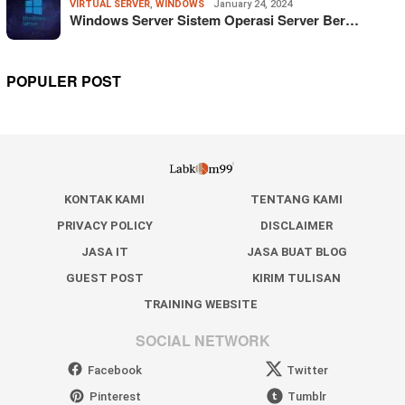
VIRTUAL SERVER
,
WINDOWS
January 24, 2024
Windows Server Sistem Operasi Server Ber…
POPULER POST
KONTAK KAMI
TENTANG KAMI
PRIVACY POLICY
DISCLAIMER
JASA IT
JASA BUAT BLOG
GUEST POST
KIRIM TULISAN
TRAINING WEBSITE
SOCIAL NETWORK
Facebook
Twitter
Pinterest
Tumblr