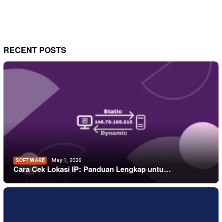
RECENT POSTS
SOFTWARE
May 1, 2026
Cara Cek Lokasi IP: Panduan Lengkap untu…