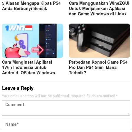
5 Alasan Mengapa Kipas PS4
Cara Menggunakan WineZGUI
Anda Berbunyi Berisik
Untuk Menjalankan Aplikasi
dan Game Windows di Linux
Cara Menginstal Aplikasi
Perbedaan Konsol Game PS4
1Win Indonesia untuk
Pro Dan PS4 Slim, Mana
Android iOS dan Windows
Terbaik?
Leave a Reply
Your email address will not be published.
Required fields are marked
*