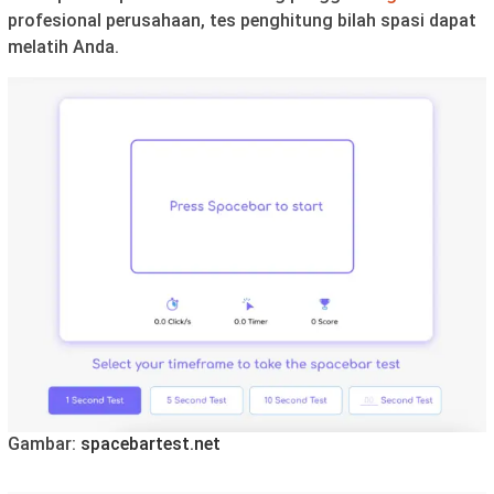
profesional perusahaan, tes penghitung bilah spasi dapat
melatih Anda.
Gambar:
spacebartest.net