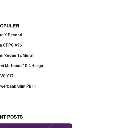
POPULER
ne X Second
a OPPO A96
mi Redmi 12 Murah
ei Matepad 10.4 Harga
IVO Y17
owerbank Slim PB11
NT POSTS