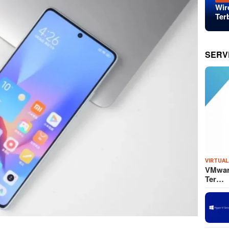
Wir
Ter
SERV
VIRTUAL
VMware
Ter…