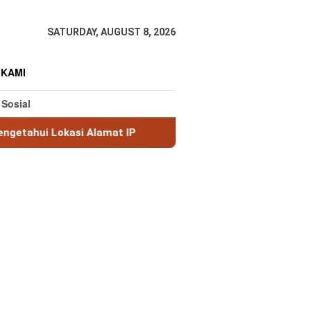
SATURDAY, AUGUST 8, 2026
 KAMI
 Sosial
 Alamat IP
MaxMind GeoLite: Database Geolokasi IP Gr