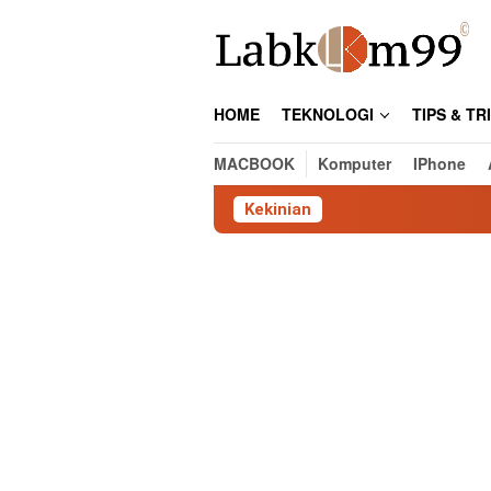
Skip
to
content
HOME
TEKNOLOGI
TIPS & TR
MACBOOK
Komputer
IPhone
Kekinian
C