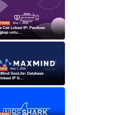
TWARE
May 1, 2026
a Cek Lokasi IP: Panduan
gkap untu…
 DATA
May 1, 2026
Mind GeoLite: Database
lokasi IP G…
TWARE
May 1, 2026