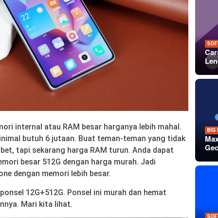
SOF
Car
Len
ri internal atau RAM besar harganya lebih mahal.
BIG
Max
nimal butuh 6 jutaan. Buat teman-teman yang tidak
Geo
ribet, tapi sekarang harga RAM turun. Anda dapat
mori besar 512G dengan harga murah. Jadi
ne dengan memori lebih besar.
ponsel 12G+512G. Ponsel ini murah dan hemat
nya. Mari kita lihat.
SOF