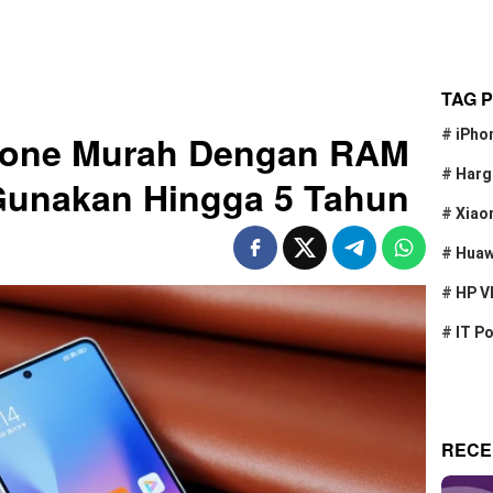
TAG 
#
iPho
hone Murah Dengan RAM
#
Harg
 Gunakan Hingga 5 Tahun
#
Xiao
#
Huaw
#
HP V
#
IT P
RECE