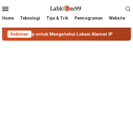
Skip
Mobile
to
Menu
content
Home
Teknologi
Tips & Trik
Pemrograman
Website
ngkap untuk Mengetahui Lokasi Alamat IP
Kekinian
MaxMind Geo