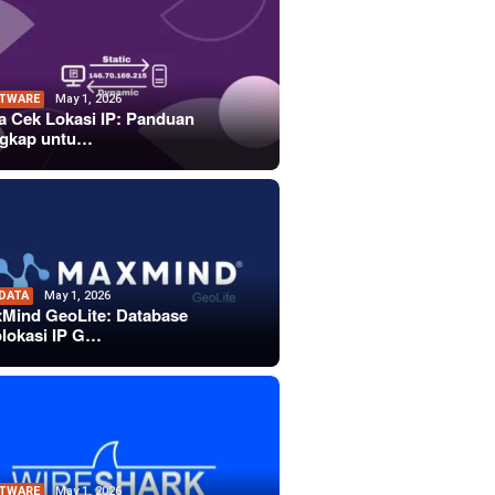
TWARE
May 1, 2026
a Cek Lokasi IP: Panduan
gkap untu…
 DATA
May 1, 2026
Mind GeoLite: Database
lokasi IP G…
TWARE
May 1, 2026