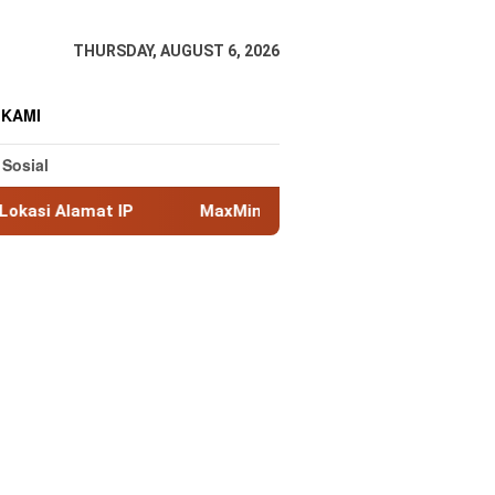
THURSDAY, AUGUST 6, 2026
 KAMI
 Sosial
P
MaxMind GeoLite: Database Geolokasi IP Gratis Terb