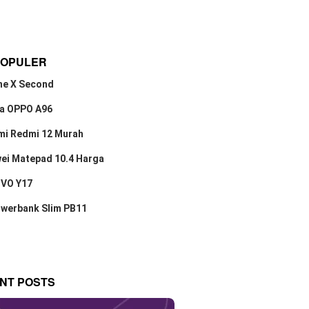
POPULER
ne X Second
a OPPO A96
mi Redmi 12 Murah
ei Matepad 10.4 Harga
IVO Y17
owerbank Slim PB11
NT POSTS