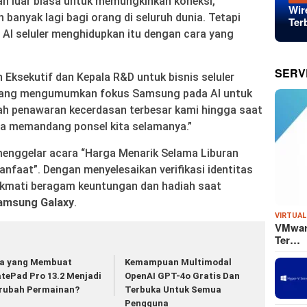
tan luar biasa untuk memungkinkan koneksi,
Wir
ih banyak lagi bagi orang di seluruh dunia. Tetapi
Ter
t AI seluler menghidupkan itu dengan cara yang
SERV
 Eksekutif dan Kepala R&D untuk bisnis seluler
yang mengumumkan fokus Samsung pada AI untuk
ah penawaran kecerdasan terbesar kami hingga saat
ita memandang ponsel kita selamanya.”
enggelar acara “Harga Menarik Selama Liburan
anfaat”. Dengan menyelesaikan verifikasi identitas
ikmati beragam keuntungan dan hadiah saat
amsung Galaxy
.
VIRTUAL
VMware
Ter…
a yang Membuat
Kemampuan Multimodal
tePad Pro 13.2 Menjadi
OpenAI GPT-4o Gratis Dan
rubah Permainan?
Terbuka Untuk Semua
Pengguna