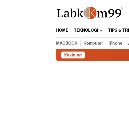
Skip
to
content
HOME
TEKNOLOGI
TIPS & TR
MACBOOK
Komputer
IPhone
Kekinian
Cara Cek L