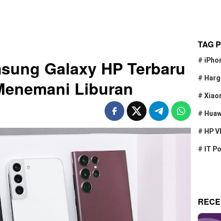
TAG 
#
iPho
ung Galaxy HP Terbaru
#
Harg
 Menemani Liburan
#
Xiao
#
Huaw
#
HP V
#
IT P
RECE