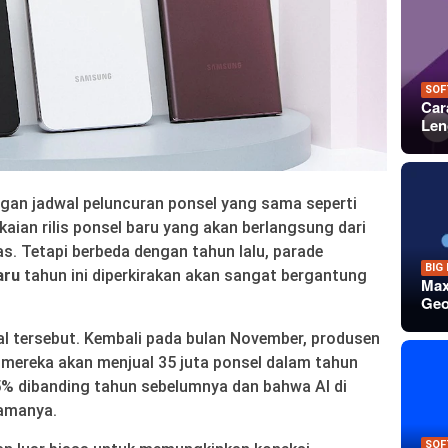
SOF
Car
Len
an jadwal peluncuran ponsel yang sama seperti
ian rilis ponsel baru yang akan berlangsung dari
s. Tetapi berbeda dengan tahun lalu, parade
BIG
aru
tahun ini diperkirakan akan sangat bergantung
Max
Geo
tersebut. Kembali pada bulan November, produsen
mereka akan menjual 35 juta ponsel dalam tahun
% dibanding tahun sebelumnya dan bahwa AI di
tamanya.
SOF