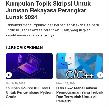
Kumpulan Topik Skripsi Untuk
Jurusan Rekayasa Perangkat
Lunak 2024
Labkom99 mengumpulkan dan berbagi topik skripsi terbaru
untuk jurusan rekayasa perangkat lunak, yang tingkat
kesulitannya
Baca Selanjutnya
LABKOM KEKINIAN
«
»
March 29, 2024
March 26, 2024
M
15 Open Source IDE Tools
C vs C++: Mana Bahasa
C
Untuk Pengembang Python
Pemrograman Yang Terbaik
Gratis
Dan Termudah Untuk di
D
Pelajari?
H