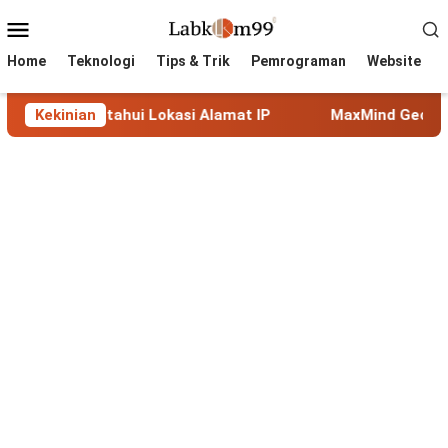
Skip
Mobile
to
Menu
content
Home
Teknologi
Tips & Trik
Pemrograman
Website
Mengetahui Lokasi Alamat IP
Kekinian
MaxMind GeoLite: Databa