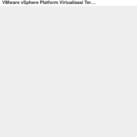
VMware vSphere Platform Virtualisasi Ter…
VIRTUAL SERVER
March 12, 2024
Hyper-V Alat Virtualisasi Kelas Enterpri…
VIRTUAL SERVER
,
WINDOWS
January 24, 2024
Windows Server Sistem Operasi Server Ber…
POPULER POST
KONTAK KAMI
TENTANG KAMI
PRIVACY POLICY
DISCLAIMER
JASA IT
JASA BUAT BLOG
GUEST POST
KIRIM TULISAN