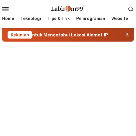
Skip
Mobile
to
Menu
content
Home
Teknologi
Tips & Trik
Pemrograman
Website
untuk Mengetahui Lokasi Alamat IP
Kekinian
MaxMind GeoLite: 