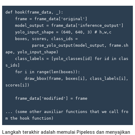
def hook(frame_data, _):

    frame = frame_data['original']

    model_output = frame_data['inference_output']

    yolo_input_shape = (640, 640, 3) # h,w,c

    boxes, scores, class_ids = 

           parse_yolo_output(model_output, frame.sh
ape, yolo_input_shape)

    class_labels = [yolo_classes[id] for id in clas
s_ids]

    for i in range(len(boxes)):

        draw_bbox(frame, boxes[i], class_labels[i], 
scores[i])

    frame_data['modified'] = frame

... (some other auxiliar functions that we call fro
m the hook function)
Langkah terakhir adalah memulai Pipeless dan menyajikan