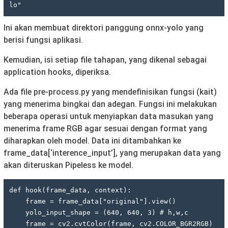
lo"
Ini akan membuat direktori panggung onnx-yolo yang
berisi fungsi aplikasi.
Kemudian, isi setiap file tahapan, yang dikenal sebagai
application hooks, diperiksa.
Ada file pre-process.py yang mendefinisikan fungsi (kait)
yang menerima bingkai dan adegan. Fungsi ini melakukan
beberapa operasi untuk menyiapkan data masukan yang
menerima frame RGB agar sesuai dengan format yang
diharapkan oleh model. Data ini ditambahkan ke
frame_data[‘interence_input’], yang merupakan data yang
akan diteruskan Pipeless ke model.
def hook(frame_data, context):

    frame = frame_data["original"].view()

    yolo_input_shape = (640, 640, 3) # h,w,c

    frame = cv2.cvtColor(frame, cv2.COLOR_BGR2RGB)
