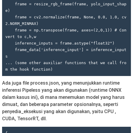
    frame = resize_rgb_frame(frame, yolo_input_shap
e)

    frame = cv2.normalize(frame, None, 0.0, 1.0, cv
2.NORM_MINMAX)

    frame = np.transpose(frame, axes=(2,0,1)) # Con
vert to c,h,w

    inference_inputs = frame.astype("float32")

    frame_data['inference_input'] = inference_input
s

... (some other auxiliar functions that we call fro
m the hook function)
Ada juga file process.json, yang menunjukkan runtime
inferensi Pipeless yang akan digunakan (runtime ONNX
dalam kasus ini), di mana menemukan model yang harus
dimuat, dan beberapa parameter opsionalnya, seperti
penyedia_eksekusi yang akan digunakan, yaitu CPU ,
CUDA, TensorRT, dll.