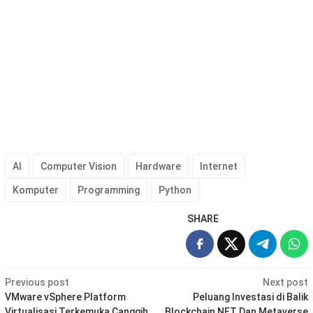
AI
Computer Vision
Hardware
Internet
Komputer
Programming
Python
SHARE
Post
Previous post
Next post
navigation
VMware vSphere Platform
Peluang Investasi di Balik
Virtualisasi Terkemuka Canggih
Blockchain NFT Dan Metaverse