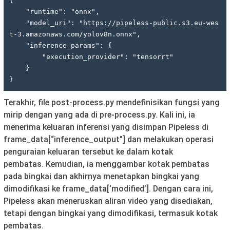
{ 

    "runtime": "onnx",

    "model_uri": "https://pipeless-public.s3.eu-wes
t-3.amazonaws.com/yolov8n.onnx",

    "inference_params": { 

        "execution_provider": "tensorrt" 

    }

}
Terakhir, file post-process.py mendefinisikan fungsi yang
mirip dengan yang ada di pre-process.py. Kali ini, ia
menerima keluaran inferensi yang disimpan Pipeless di
frame_data[“inference_output”] dan melakukan operasi
penguraian keluaran tersebut ke dalam kotak
pembatas. Kemudian, ia menggambar kotak pembatas
pada bingkai dan akhirnya menetapkan bingkai yang
dimodifikasi ke frame_data[‘modified’]. Dengan cara ini,
Pipeless akan meneruskan aliran video yang disediakan,
tetapi dengan bingkai yang dimodifikasi, termasuk kotak
pembatas.