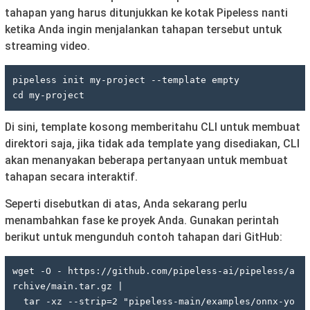
tahapan yang harus ditunjukkan ke kotak Pipeless nanti
ketika Anda ingin menjalankan tahapan tersebut untuk
streaming video.
pipeless init my-project --template empty

cd my-project
Di sini, template kosong memberitahu CLI untuk membuat
direktori saja, jika tidak ada template yang disediakan, CLI
akan menanyakan beberapa pertanyaan untuk membuat
tahapan secara interaktif.
Seperti disebutkan di atas, Anda sekarang perlu
menambahkan fase ke proyek Anda. Gunakan perintah
berikut untuk mengunduh contoh tahapan dari GitHub:
wget -O - https://github.com/pipeless-ai/pipeless/a
rchive/main.tar.gz | 

  tar -xz --strip=2 "pipeless-main/examples/onnx-yo