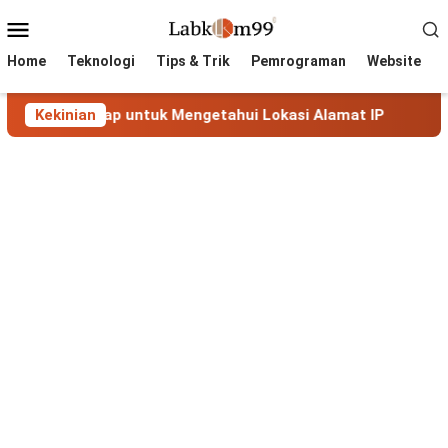
Skip
Mobile
to
Menu
content
Home
Teknologi
Tips & Trik
Pemrograman
Website
ngkap untuk Mengetahui Lokasi Alamat IP
Kekinian
MaxMind Geo