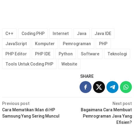
C++
Coding PHP
Internet
Java
Java IDE
JavaScript
Komputer
Pemrograman
PHP
PHP Editor
PHP IDE
Python
Software
Teknologi
Tools Untuk Coding PHP
Website
SHARE
Post
Previous post
Next post
navigation
Cara Mematikan Iklan di HP
Bagaimana Cara Membuat
Samsung Yang Sering Muncul
Pemrograman Java Yang
Efisien?