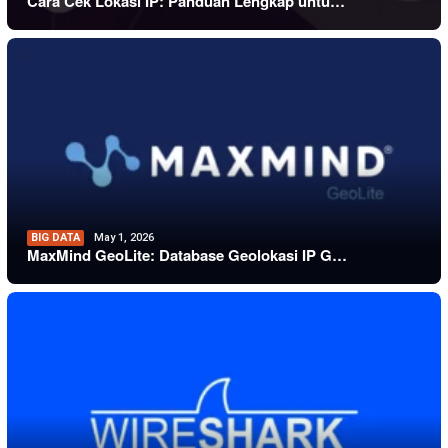
Cara Cek Lokasi IP: Panduan Lengkap untu…
BIG DATA
May 1, 2026
MaxMind GeoLite: Database Geolokasi IP G…