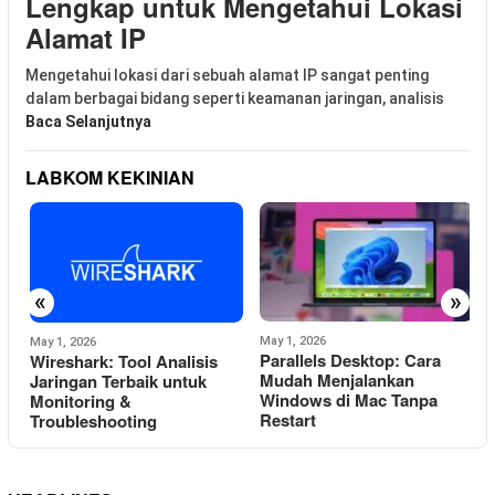
Lengkap untuk Mengetahui Lokasi
Alamat IP
Mengetahui lokasi dari sebuah alamat IP sangat penting
dalam berbagai bidang seperti keamanan jaringan, analisis
Baca Selanjutnya
LABKOM KEKINIAN
«
»
May 1, 2026
A
May 1, 2026
Parallels Desktop: Cara
Wireshark: Tool Analisis
Mudah Menjalankan
Jaringan Terbaik untuk
Windows di Mac Tanpa
T
Monitoring &
Restart
Troubleshooting