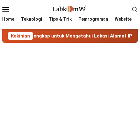
Skip
Mobile
to
Menu
content
Home
Teknologi
Tips & Trik
Pemrograman
Website
duan Lengkap untuk Mengetahui Lokasi Alamat IP
Kekinian
MaxM