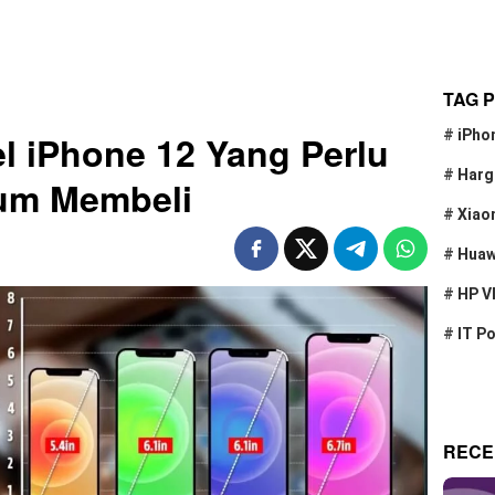
TAG 
#
iPho
 iPhone 12 Yang Perlu
#
Harg
lum Membeli
#
Xiao
#
Huaw
#
HP V
#
IT P
RECE