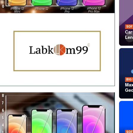
SOF
Car
Len
BIG
Max
Geo
SOF