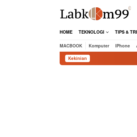
Skip
to
content
HOME
TEKNOLOGI
TIPS & TR
MACBOOK
Komputer
IPhone
Kekinian