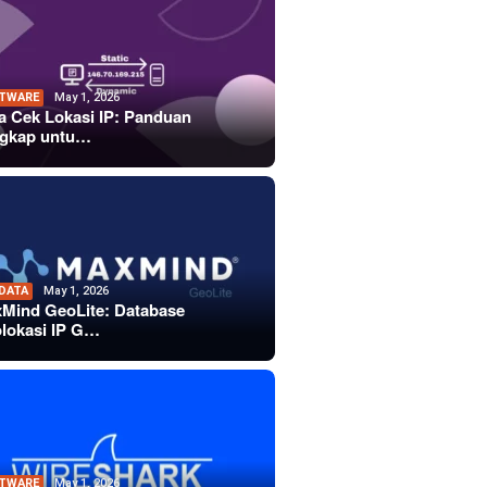
TWARE
May 1, 2026
a Cek Lokasi IP: Panduan
gkap untu…
 DATA
May 1, 2026
Mind GeoLite: Database
lokasi IP G…
TWARE
May 1, 2026