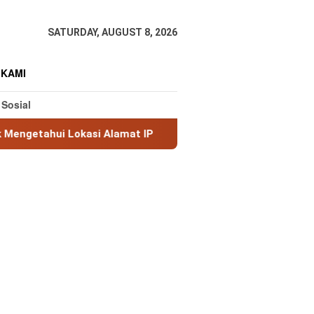
SATURDAY, AUGUST 8, 2026
 KAMI
 Sosial
asi Alamat IP
MaxMind GeoLite: Database Geolokasi IP