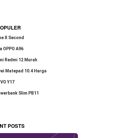
POPULER
ne X Second
a OPPO A96
mi Redmi 12 Murah
ei Matepad 10.4 Harga
IVO Y17
owerbank Slim PB11
NT POSTS