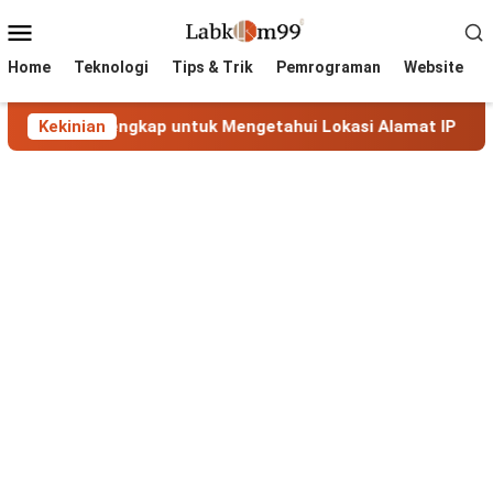
Skip
Mobile
to
Menu
content
Home
Teknologi
Tips & Trik
Pemrograman
Website
n Lengkap untuk Mengetahui Lokasi Alamat IP
Kekinian
MaxMind