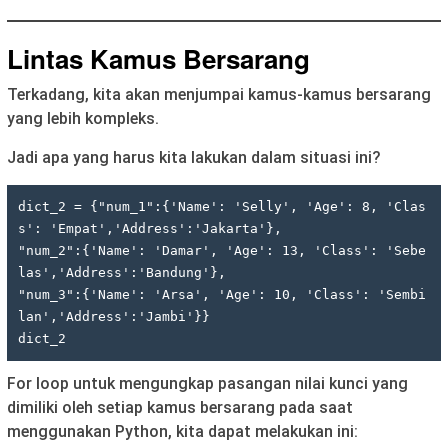
Lintas Kamus Bersarang
Terkadang, kita akan menjumpai kamus-kamus bersarang
yang lebih kompleks.
Jadi apa yang harus kita lakukan dalam situasi ini?
dict_2 = {"num_1":{'Name': 'Selly', 'Age': 8, 'Clas
s': 'Empat','Address':'Jakarta'},

"num_2":{'Name': 'Damar', 'Age': 13, 'Class': 'Sebe
las','Address':'Bandung'},

"num_3":{'Name': 'Arsa', 'Age': 10, 'Class': 'Sembi
lan','Address':'Jambi'}}

For loop untuk mengungkap pasangan nilai kunci yang
dimiliki oleh setiap kamus bersarang pada saat
menggunakan Python, kita dapat melakukan ini: