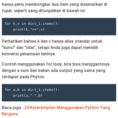
hanya perlu membongkar dua item yang disematkan di
tupel, seperti yang ditunjukkan di bawah ini:
for k,v in dict_1.items():

    print(k,">>",v)
Perhatikan bahwa k dan v hanya alias standar untuk
“kunci” dan “nilai”, tetapi Anda juga dapat memilih
konvensi penamaan lainnya.
Contoh menggunakan for loop, kita bisa menggantinya
dengan a sum dan bakan ada output yang sama yang
terdapat pada Phyton.
for a,b in dict_1.items():

    print(a,"-",b)
Baca juga :
24 Keterampilan Menggunakan Python Yang
Berguna