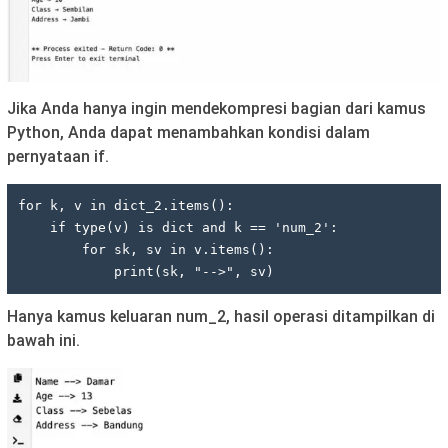
Jika Anda hanya ingin mendekompresi bagian dari kamus
Python, Anda dapat menambahkan kondisi dalam
pernyataan if.
for k, v in dict_2.items():

    if type(v) is dict and k == 'num_2':

        for sk, sv in v.items():

            print(sk, "-->", sv)
Hanya kamus keluaran num_2, hasil operasi ditampilkan di
bawah ini.