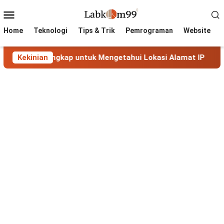
Skip
Mobile
to
Menu
content
Home
Teknologi
Tips & Trik
Pemrograman
Website
an Lengkap untuk Mengetahui Lokasi Alamat IP
Kekinian
MaxMin