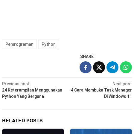
Pemrograman
Python
SHARE
Post
Previous post
Next post
navigation
24 Keterampilan Menggunakan
4 Cara Membuka Task Manager
Python Yang Berguna
Di Windows 11
RELATED POSTS