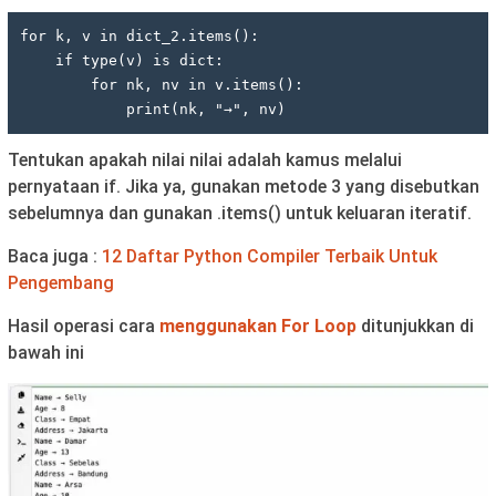
for k, v in dict_2.items():

    if type(v) is dict:

        for nk, nv in v.items():

            print(nk, "→", nv)
Tentukan apakah nilai nilai adalah kamus melalui
pernyataan if. Jika ya, gunakan metode 3 yang disebutkan
sebelumnya dan gunakan .items() untuk keluaran iteratif.
Baca juga :
12 Daftar Python Compiler Terbaik Untuk
Pengembang
Hasil operasi cara
menggunakan For Loop
ditunjukkan di
bawah ini