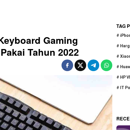
TAG 
#
iPho
Keyboard Gaming
#
Harg
iPakai Tahun 2022
#
Xiao
#
Huaw
#
HP V
#
IT P
RECE