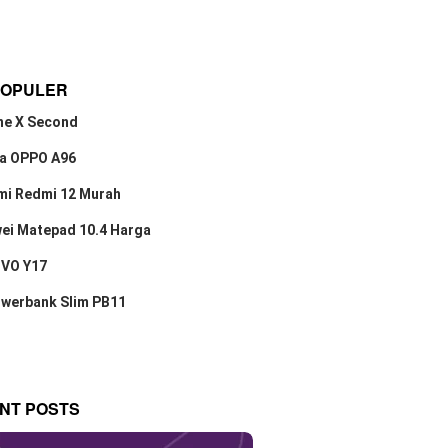
POPULER
ne X Second
a OPPO A96
mi Redmi 12 Murah
ei Matepad 10.4 Harga
IVO Y17
owerbank Slim PB11
NT POSTS