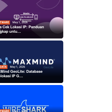
TWARE
May 1, 2026
a Cek Lokasi IP: Panduan
gkap untu…
 DATA
May 1, 2026
Mind GeoLite: Database
lokasi IP G…
TWARE
May 1, 2026