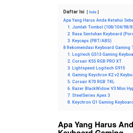
Daftar Isi
hide
Apa Yang Harus Anda Ketahui Seb
1. Jumlah Tombol (108/104/98/8
2. Rasa Sentuhan Keyboard (Por
3. Keycaps (PBT/ABS)
8 Rekomendasi Keyboard Gaming T
1. Logitech G513 Gaming Keybo
2. Corsair K55 RGB PRO XT
3. Lightspeed Logitech G915
4. Gaming Keychron K2 v2 Keybo
5. Corsair K70 RGB TKL
6. Razer BlackWidow V3 Mini H
7. SteelSeries Apex 3
8. Keychron Q1 Gaming Keyboar
Apa Yang Harus And
Keyboard
Gaming