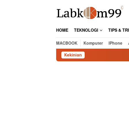
Skip
to
content
HOME
TEKNOLOGI
TIPS & TR
MACBOOK
Komputer
IPhone
Kekinian