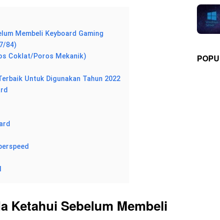
elum Membeli Keyboard Gaming
7/84)
os Coklat/Poros Mekanik)
POPU
erbaik Untuk Digunakan Tahun 2022
ard
ard
yperspeed
d
a Ketahui Sebelum Membeli