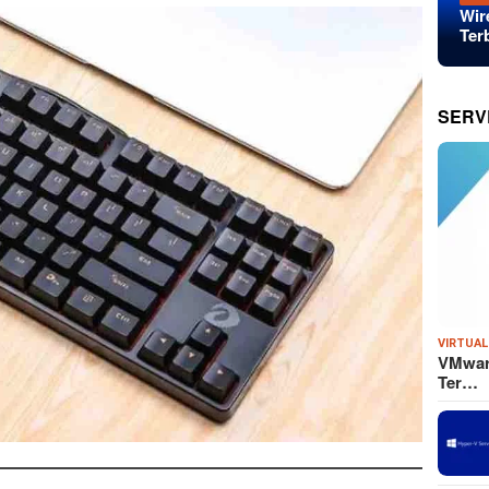
Wir
Ter
SERV
VIRTUAL
VMware
Ter…