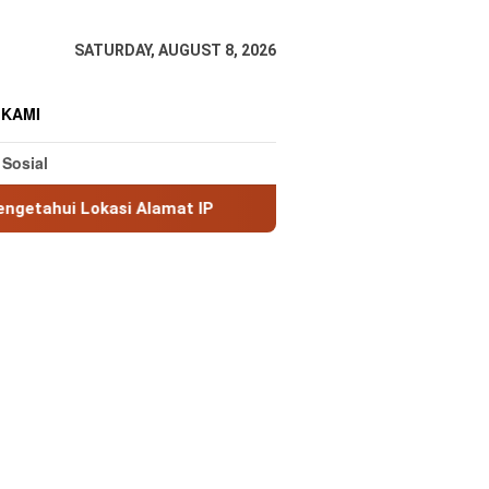
SATURDAY, AUGUST 8, 2026
 KAMI
 Sosial
si Alamat IP
MaxMind GeoLite: Database Geolokasi IP 