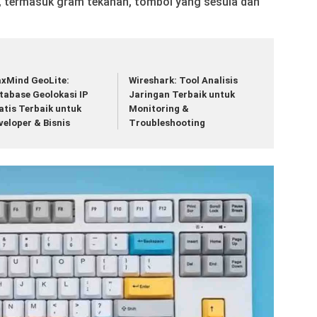
i, termasuk gram tekanan, tombol yang sesuia dan
xMind GeoLite:
Wireshark: Tool Analisis
tabase Geolokasi IP
Jaringan Terbaik untuk
atis Terbaik untuk
Monitoring &
veloper & Bisnis
Troubleshooting